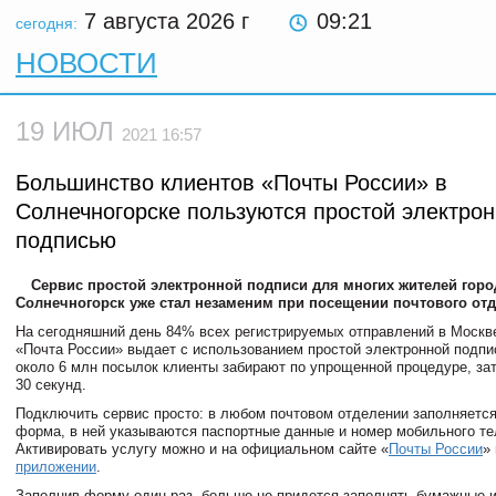
7 августа 2026
г
09:21
сегодня:
НОВОСТИ
19 ИЮЛ
2021 16:57
Большинство клиентов «Почты России» в
Солнечногорске пользуются простой электро
подписью
Сервис простой электронной подписи для многих жителей горо
Солнечногорск уже стал незаменим при посещении почтового отд
На сегодняшний день 84% всех регистрируемых отправлений в Москв
«Почта России» выдает с использованием простой электронной подпи
около 6 млн посылок клиенты забирают по упрощенной процедуре, за
30 секунд.
Подключить сервис просто: в любом почтовом отделении заполняется
форма, в ней указываются паспортные данные и номер мобильного те
Активировать услугу можно и на официальном сайте «
Почты России
»
приложении
.
Заполнив форму один раз, больше не придется заполнять бумажные 