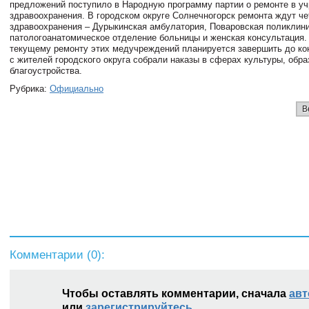
предложений поступило в Народную программу партии о ремонте в у
здравоохранения. В городском округе Солнечногорск ремонта ждут че
здравоохранения – Дурыкинская амбулатория, Поваровская поликлини
патологоанатомическое отделение больницы и женская консультация.
текущему ремонту этих медучреждений планируется завершить до кон
с жителей городского округа собрали наказы в сферах культуры, обра
благоустройства.
Рубрика:
Официально
В
Комментарии (
0
):
Чтобы оставлять комментарии, сначала
авт
или
зарегистрируйтесь