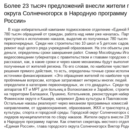
Более 23 тысяч предложений внесли жители г
округа Солнечногорск в Народную программу
России»
В ходе избирательной кампании подмосковное отделение «Единой 
780 тысяч обращений от граждан, работа над ними уже началась. Пар
приступила к исполнению наказов, выделив из полученных 780 тысяч 
первоочередных. Среди них строительство 10 школ и 5 детских садов
ремонт ещё целого ряда учреждений образования. На эти объекты у
деньги, определены сроки завершения работ. Спикер Мособлдумы Иг
видеосовещании губернатора с правительством и главами городских 
рассказал, как, в какие сроки и через какие механизмы будут выполня
полученные от жителей региона. По его словам, по наиболее чувстви
решения прямого действия, то есть, определены точные сроки исполн
источники финансирования: «Это обращения жителей по наиболее чу
проблемным вопросам, которые затрагивают интересы многих людей.
определили в категорию первоочередных, их сто двадцать». Среди пр
аппаратов КТ и МРТ для больниц в Волоколамске и Зарайске, строит
на территории Балашихи, Пушкино, Котельников, реконструкция набе
Фоминском округе и Кашире, капремонт Дома культуры в Павловском
Остальные наказы реализуют через механизм программных комиссий 
направлениям, от здравоохранения, образования, ЖКХ и транспорта д
культуры, спорта и городской среды. Городской округ Солнечногорск 
лидеров муниципалитетов по сбору наказов. Жители округа внесли 2
в Народную программу партии. Как отметил секретарь местного отдел
«Единая Россия», глава городского округа Солнечногорск Виктор Род