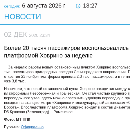
6 августа 2026
г
13:27
сегодня:
НОВОСТИ
02 ДЕК
2020 23:34
Более 20 тысяч пассажиров воспользовались
платформой Ховрино за неделю
За неделю работы новым остановочным пунктом Ховрино воспользо
тыс. пассажиров пригородных поездов Ленинградского направления. П
открытия 23 ноября платформа приняла 2,3 тыс. пассажиров, а в пятн
уже 3,8 тыс.
Напомним, что новый остановочный пункт Ховрино находится между
платформами Левобережная и Грачевская. Он стал частью крупного т
пересадочного узла: здесь можно совершить удобную пересадку с пр
поездов на станцию метро «Ховрино» и международный автовокзал «
Ворота». Впоследствии платформа Ховрино войдет в состав диаметр
D3 Крюково (Зеленоград) – Раменское.
Фото: МТ ППК
Рубрика:
Официально