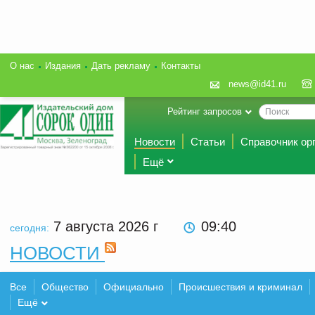
О нас
Издания
Дать рекламу
Контакты
news@id41.ru
Рейтинг запросов
Новости
Статьи
Справочник ор
Ещё
7 августа 2026
г
09:40
сегодня:
НОВОСТИ
Все
Общество
Официально
Происшествия и криминал
Ещё