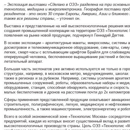
–
Экспозиция выставки «Сделано в ОЭЗ» разделена на три основных
технологии, медицина и микроэлектроника. География поставки про
резидентов - это около 30 стран Европы, Америки, Азии и ближнего 
также все регионы страны
, – уточнил он
.
Выставка и представленные на ней высокотехнологичные решения мог
создания промышленной кооперации на территории ОЭЗ «Технополис 
появления на рынке новой продукции, подчеркнул Геннадий Дегтев.
В основе экспозиции – архитектурные макеты, микросхемы, системы 
досмотровое и телекоммуникационное оборудование, сим-карты, сим
легких, смарт-часы с всплывающим шрифтом Брайля для слабовидящ
оперирующий человека, беспочвенное выращивание растений и бесп
летательный аппарат.
Большая часть экспонатов уже активно используется не только в гор
структурах, например, в московском метро, медучреждениях, школах 
также в регионах и за рубежом. Например, системы усиления архитек
промышленных сооружений, роботы, образовательные наборы и меди
оборудование, станция, способная обнаружить координаты и скорост
малых беспилотников и дронов на расстоянии почти до 2х километров
Сферы применения представленной продукции охватывают авиационн
строительную, полиграфическую, легкую, медицинскую и нефтехими
промышленность, а также машиностроение, электроэнергетику и робо
Всего в особой экономической зоне «Технополис Москва» сосредоточ
предприятий, каждая из которых вносит существенный вклад в развит
высокотехнологичных производств страны. Цель ОЭЗ «Технополис «М