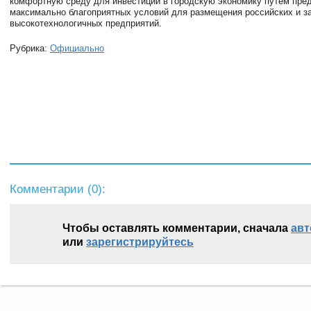
комфортную среду для инвестиций в городскую экономику путем пре
максимально благоприятных условий для размещения российских и з
высокотехнологичных предприятий.
Рубрика:
Официально
Комментарии (
0
):
Чтобы оставлять комментарии, сначала
авт
или
зарегистрируйтесь