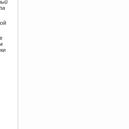
ный
ла
ной
е
м
ки