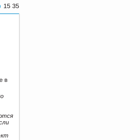
15 35
е в
ко
ются
сли
ект