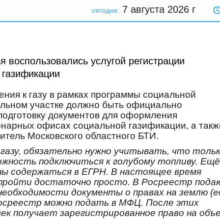
7 августа 2026
г
сегодня:
я воспользовались услугой регистрации
 газификации
ения к газу в рамках программы социальной
ельном участке должно быть официально
 подготовку документов для оформления
онарных офисах социальной газификации, а такж
итель Московского областного БТИ.
газу, обязательно нужно учитывать, что толь
жность подключиться к голубому топливу. Ещё
жны содержаться в ЕГРН. В настоящее время
 пройти достаточно просто. В Росреестр пода
 необходимости документы о правах на землю (е
 Росреестр можно подать в МФЦ. После этих
век получает зарегистрированное право на объ