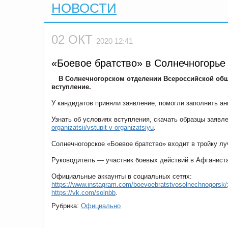
НОВОСТИ
02 ОКТ
2020 12:41
«Боевое братство» в Солнечногорье
В Солнечногорском отделении Всероссийской общ
вступление.
У кандидатов приняли заявление, помогли заполнить ан
Узнать об условиях вступления, скачать образцы заявл
organizatsii/vstupit-v-organizatsiyu
.
Солнечногорское «Боевое братство» входит в тройку л
Руководитель — участник боевых действий в Афганиста
Официальные аккаунты в социальных сетях:
https://www.instagram.com/boevoebratstvosolnechnogorsk/
https://vk.com/solnbb
.
Рубрика:
Официально