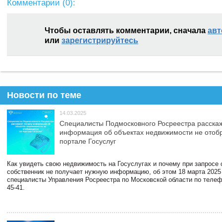
Комментарии (
0
):
Чтобы оставлять комментарии, сначала
авт
или
зарегистрируйтесь
Новости по теме
14.03.2025
Специалисты Подмосковного Росреестра расскаж
информация об объектах недвижимости не отоб
портале Госуслуг
Как увидеть свою недвижимость на Госуслугах и почему при запросе
собственник не получает нужную информацию, об этом 18 марта 2025
специалисты Управления Росреестра по Московской области по телефо
45-41.