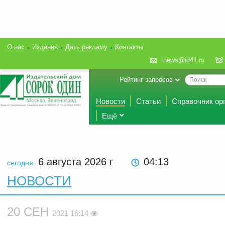
О нас
Издания
Дать рекламу
Контакты
news@id41.ru
Рейтинг запросов
Новости
Статьи
Справочник ор
Ещё
6 августа 2026
г
04:13
сегодня:
НОВОСТИ
20 СЕН
2021 16:14