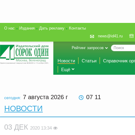
О нас
Издания
Дать рекламу
Контакты
news@id41.ru
Рейтинг запросов
Новости
Статьи
Справочник ор
Ещё
7 августа 2026
г
07 11
сегодня:
НОВОСТИ
03 ДЕК
2020 13:34