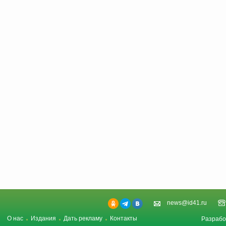
news@id41.ru
О нас
Издания
Дать рекламу
Контакты
Разрабо