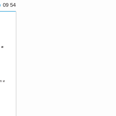
09 54
 и
m и