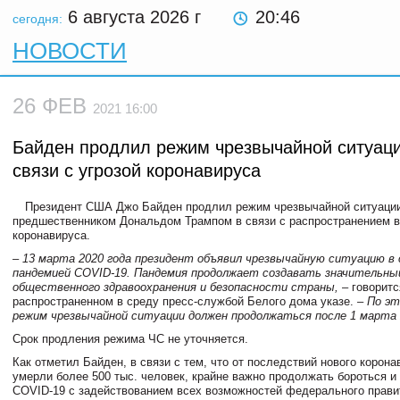
6 августа 2026
г
20:46
сегодня:
НОВОСТИ
26 ФЕВ
2021 16:00
Байден продлил режим чрезвычайной ситуац
связи с угрозой коронавируса
Президент США Джо Байден продлил режим чрезвычайной ситуации
предшественником Дональдом Трампом в связи с распространением в
коронавируса.
– 13 марта 2020 года президент объявил чрезвычайную ситуацию в 
пандемией COVID-19. Пандемия продолжает создавать значительный
общественного здравоохранения и безопасности страны,
– говоритс
распространенном в среду пресс-службой Белого дома указе.
– По эт
режим чрезвычайной ситуации должен продолжаться после 1 марта 
Срок продления режима ЧС не уточняется.
Как отметил Байден, в связи с тем, что от последствий нового корон
умерли более 500 тыс. человек, крайне важно продолжать бороться и 
COVID-19 с задействованием всех возможностей федерального прави