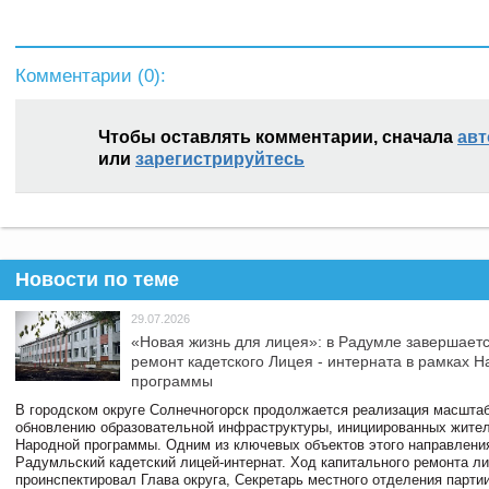
Комментарии (
0
):
Чтобы оставлять комментарии, сначала
авт
или
зарегистрируйтесь
Новости по теме
29.07.2026
«Новая жизнь для лицея»: в Радумле завершает
ремонт кадетского Лицея - интерната в рамках 
программы
В городском округе Солнечногорск продолжается реализация масштаб
обновлению образовательной инфраструктуры, инициированных жите
Народной программы. Одним из ключевых объектов этого направлени
Радумльский кадетский лицей-интернат. Ход капитального ремонта л
проинспектировал Глава округа, Секретарь местного отделения парти