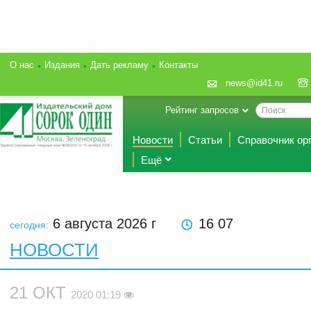
О нас
Издания
Дать рекламу
Контакты
news@id41.ru
Рейтинг запросов
Новости
Статьи
Справочник ор
Ещё
6 августа 2026
г
16 07
сегодня:
НОВОСТИ
21 ОКТ
2020 01:19