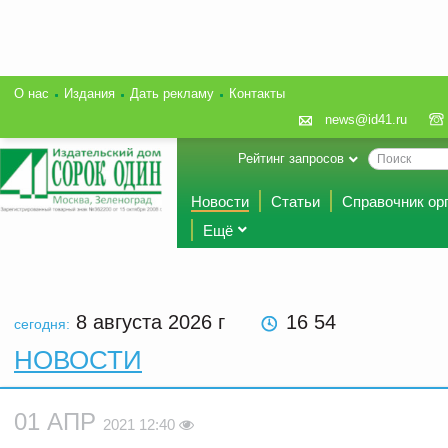
О нас
Издания
Дать рекламу
Контакты
news@id41.ru
Рейтинг запросов
Новости
Статьи
Справочник ор
Ещё
8 августа 2026
г
16 54
сегодня:
НОВОСТИ
01 АПР
2021 12:40