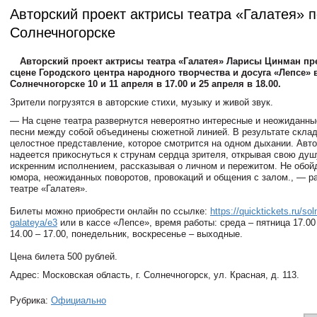
Авторский проект актрисы театра «Галатея» п
Солнечногорске
Авторский проект актрисы театра «Галатея» Ларисы Цинман пр
сцене Городского центра народного творчества и досуга «Лепсе» 
Солнечногорске 10 и 11 апреля в 17.00 и 25 апреля в 18.00.
Зрители погрузятся в авторские стихи, музыку и живой звук.
— На сцене театра развернутся невероятно интересные и неожиданны
песни между собой объединены сюжетной линией. В результате скла
целостное представление, которое смотрится на одном дыхании. Авто
надеется прикоснуться к струнам сердца зрителя, открывая свою душ
искренним исполнением, рассказывая о личном и пережитом. Не обойд
юмора, неожиданных поворотов, провокаций и общения с залом., — р
театре «Галатея».
Билеты можно приобрести онлайн по ссылке:
https://quicktickets.ru/so
galateya/e3
или в кассе «Лепсе», время работы: среда – пятница 17.00 
14.00 – 17.00, понедельник, воскресенье – выходные.
Цена билета 500 рублей.
Адрес: Московская область, г. Солнечногорск, ул. Красная, д. 113.
Рубрика:
Официально