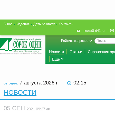
О нас
Издания
Дать рекламу
Контакты
news@id41.ru
Рейтинг запросов
Новости
Статьи
Справочник ор
Ещё
7 августа 2026
г
02:15
сегодня:
НОВОСТИ
05 СЕН
2021 09:27