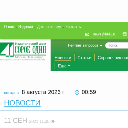
О нас
Издания
Дать рекламу
Контакты
news@id41.ru
Рейтинг запросов
Новости
Статьи
Справочник ор
Ещё
8 августа 2026
г
00:59
сегодня:
НОВОСТИ
11 СЕН
2021 11:35