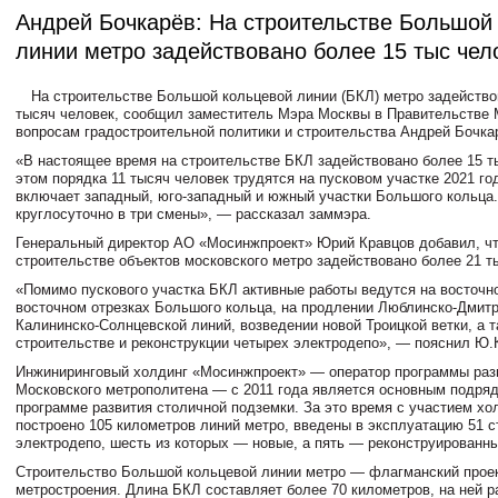
Андрей Бочкарёв: На строительстве Большой
линии метро задействовано более 15 тыс чел
На строительстве Большой кольцевой линии (БКЛ) метро задейство
тысяч человек, сообщил заместитель Мэра Москвы в Правительстве 
вопросам градостроительной политики и строительства Андрей Бочка
«В настоящее время на строительстве БКЛ задействовано более 15 т
этом порядка 11 тысяч человек трудятся на пусковом участке 2021 го
включает западный, юго-западный и южный участки Большого кольца
круглосуточно в три смены», — рассказал заммэра.
Генеральный директор АО «Мосинжпроект» Юрий Кравцов добавил, чт
строительстве объектов московского метро задействовано более 21 т
«Помимо пускового участка БКЛ активные работы ведутся на восточно
восточном отрезках Большого кольца, на продлении Люблинско-Дмитр
Калининско-Солнцевской линий, возведении новой Троицкой ветки, а 
строительстве и реконструкции четырех электродепо», — пояснил Ю.
Инжиниринговый холдинг «Мосинжпроект» — оператор программы раз
Московского метрополитена — с 2011 года является основным подря
программе развития столичной подземки. За это время с участием хо
построено 105 километров линий метро, введены в эксплуатацию 51 с
электродепо, шесть из которых — новые, а пять — реконструированны
Строительство Большой кольцевой линии метро — флагманский проек
метростроения. Длина БКЛ составляет более 70 километров, на ней 