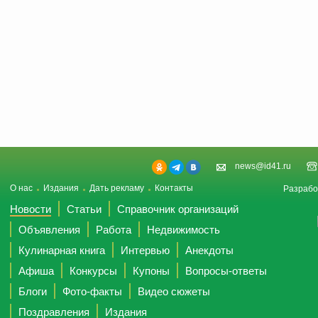
news@id41.ru
О нас
Издания
Дать рекламу
Контакты
Разрабо
Новости
Статьи
Справочник организаций
Объявления
Работа
Недвижимость
Кулинарная книга
Интервью
Анекдоты
Афиша
Конкурсы
Купоны
Вопросы-ответы
Блоги
Фото-факты
Видео сюжеты
Поздравления
Издания