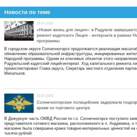
Новости по теме
29.07.2026
«Новая жизнь для лицея»: в Радумле завершает
ремонт кадетского Лицея - интерната в рамках 
программы
В городском округе Солнечногорск продолжается реализация масштаб
обновлению образовательной инфраструктуры, инициированных жите
Народной программы. Одним из ключевых объектов этого направлени
Радумльский кадетский лицей-интернат. Ход капитального ремонта л
проинспектировал Глава округа, Секретарь местного отделения парти
Михальков.
29.07.2026
Солнечногорские полицейские задержали подоз
краже из торгового центра
В Дежурную часть ОМВД России по г.о. Солнечногорск поступило зая
представителя сетевого магазина, расположенного в п. Андреевка, о т
магазине была совершена кража товарно-материальных ценностей на
тысячи рублей.