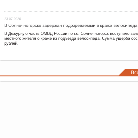
23.07.2026
В Солнечногорске задержан подозреваемый в краже велосипеда
В Дежурную часть ОМВД России по г.о. Солнечногорск поступило зая
местного жителя о краже из подъезда велосипеда. Сумма ущерба сос
рублей.
Вс