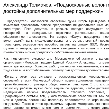
Александр Толмачев: «Подмосковные волонт
достойны дополнительных мер поддержки»
Председатель Московской областной Думы Игорь Брынцалов 
комитетам проработать вопрос предоставления дополнительных м
волонтеров. Пока депутаты в рабочем порядке обсуждают вв
поощрений, на официальных страницах регионального парла
общественное голосование. На вопрос «Какую поддержку нео
волонтерам?» даны следующие варианты ответов: льготный проез
транспорте, ежемесячные пособия, льготы на оплату ЖКХ, беспл
музеев и театров, дополнительные выходные к отпускам или кан
комментариях можно предложить собственный вариант ответа.
Как подчеркнул руководитель Московского областного отделен
организации «Молодая Гвардия Единой России» Александр Толмач
волонтеры проводят большую работу по многим направлениям, а в пе
труд стал еще востребованнее, поэтому они достойны дополнительны
«Когда в этом году ситуация с распространением коронавирус
серьезной, власти Московской области пошли волонтерам навстреч
право бесплатного проезда в общественном транспорте. Это стало 
поскольку ребятам нужно было ездить по адресам, чтобы достави
медицинские наборы представителям старшего поколения,
нуждающимся семьям, тем, у кого хронические заболевания. Как вар
можно сделать постоянной, поскольку волонтерство не ограничив
пандемией. Также считаю приемлемым вариант материального поощ
волонтерство отнимает много сил и времени», – отметил лид