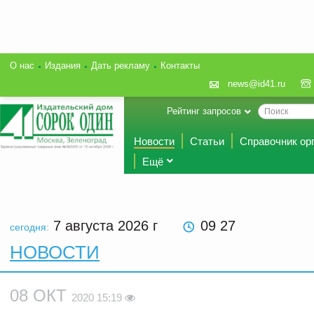
О нас
Издания
Дать рекламу
Контакты
news@id41.ru
Рейтинг запросов
Новости
Статьи
Справочник ор
Ещё
7 августа 2026
г
09 27
сегодня:
НОВОСТИ
08 ОКТ
2020 15:19