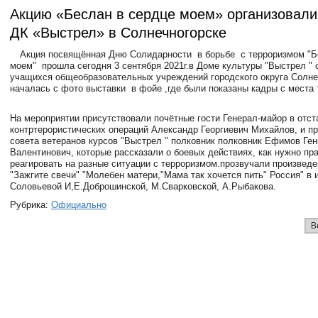
Акцию «Беслан в сердце моем» организовали
ДК «Выстрел» в Солнечногорске
Акция посвящённая Дню Солидарности в борьбе с терроризмом "Б
моем" прошла сегодня 3 сентября 2021г.в Доме культуры "Выстрел " 
учащихся общеобразовательных учреждений городского округа Солне
началась с фото выставки в фойе ,где были показаны кадры с места 
На мероприятии присутствовали почётные гости Генерал-майор в отст
контртерористических операций Александр Георгиевич Михайлов, и п
совета ветеранов курсов "Выстрел " полковник полковник Ефимов Ге
Валентинович, которые рассказали о боевых действиях, как нужно пр
реагировать на разные ситуации с терроризмом.прозвучали произвед
"Зажгите свечи" "Молебен матери,"Мама так хочется пить" Россия" в
Соловьевой И,Е.Доброшинской, М.Сварковской, А.Рыбакова.
Рубрика:
Официально
В