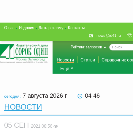
О нас
Издания
Дать рекламу
Контакты
news@id41.ru
Рейтинг запросов
Новости
Статьи
Справочник ор
Ещё
7 августа 2026
г
04 46
сегодня:
НОВОСТИ
05 СЕН
2021 08:56