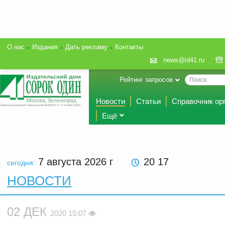
О нас
Издания
Дать рекламу
Контакты
news@id41.ru
Рейтинг запросов
Новости
Статьи
Справочник ор
Ещё
7 августа 2026
г
20 17
сегодня:
НОВОСТИ
02 ДЕК
2020 15:07