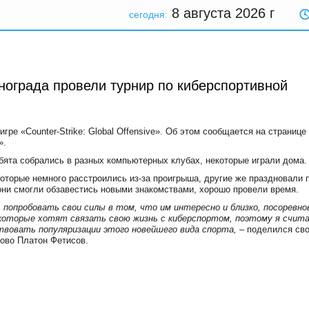
8 августа 2026
г
сегодня:
ограда провели турнир по киберспортивной
ре «Counter-Strike: Global Offensive». Об этом сообщается на странице
».
бята собрались в разных компьютерных клубах, некоторые играли дома.
оторые немного расстроились из-за проигрыша, другие же праздновали 
они смогли обзавестись новыми знакомствами, хорошо провели время.
попробовать свои силы в том, что им интересно и близко, посоревн
некоторые хотят связать свою жизнь с киберспортом, поэтому я счит
вовать популяризации этого новейшего вида спорта,
– поделился св
ово Платон Фетисов.