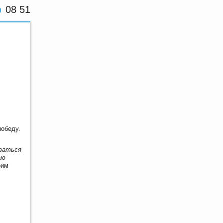
08 51
победу.
оваться
аю
оим