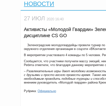
НОВОСТИ
27 ИЮЛ
2020 16:40
Активисты «Молодой Гвардии» Зелен
дисциплине CS GO
Зеленоградские молодогвардейцы провели турнир по иг
окружного отделения организации в соцсети «ВКонтакте
В мероприятии участвовало 4 команды по 5 человек. Ре
Сообщается, что участники получили массу эмоций, нек
Ребята отметили, что благодаря данному мероприятию 
– Развлекательные игры дают молодежи возможность 
с друзьями и просто весело провести время. Также 
необходимым проводить подобные турниры и способст
мнением руководитель «Молодой гвардии» района Крюк
Рубрика:
Официально