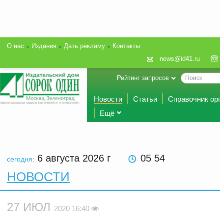
О нас
Издания
Дать рекламу
Контакты
news@id41.ru
Рейтинг запросов
Новости
Статьи
Справочник ор
Ещё
6 августа 2026
г
05 54
сегодня:
НОВОСТИ
27 ИЮЛ
2020 16:40