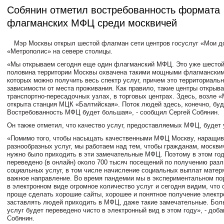
​​​​​​​Собянин отметил востребованность формата
флагманских МФЦ среди москвичей
Мэр Москвы открыл шестой флагман сети центров госуслуг «Мои д
«Метрополис» на севере столицы.
«Мы открываем сегодня еще один флагманский МФЦ. Это уже шестой 
половина территории Москвы охвачена такими мощными флагманским
которых можно получить весь спектр услуг, причем это территориальн
зависимости от места проживания. Как правило, такие центры открыв
транспортно-пересадочных узлах, в торговых центрах. Здесь, возле 
открыта станция МЦК «Балтийская». Поток людей здесь, конечно, бу
Востребованность МФЦ будет большая», - сообщил Сергей Собянин.
Он также отметил, что качество услуг, предоставляемых МФЦ, будет
«Помимо того, чтобы насыщать качественными МФЦ Москву, наращив
разнообразных услуг, мы работаем над тем, чтобы гражданам, москв
нужно было приходить в эти замечательные МФЦ. Поэтому в этом год
переведено (в онлайн) около 700 тысяч посещений по получению раз
социальных услуг, в том числе начисление социальных выплат матер
важное направление. Во время пандемии мы в экспериментальном по
в электронном виде огромное количество услуг и сегодня видим, что 
проще сделать хорошие сайты, хорошее и понятное получение электр
заставлять людей приходить в МФЦ, даже такие замечательные. Бол
услуг будет переведено чисто в электронный вид в этом году», - доб
Собянин.