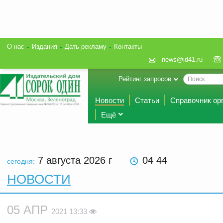
О нас
Издания
Дать рекламу
Контакты
news@id41.ru
Рейтинг запросов
Новости
Статьи
Справочник ор
Ещё
7 августа 2026
г
04 44
сегодня:
НОВОСТИ
05 АПР
2021 13:33