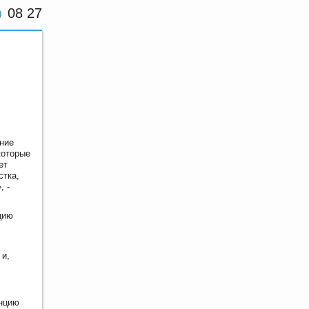
08 27
ние
которые
ет
стка,
, -
цию
 и,
анцию