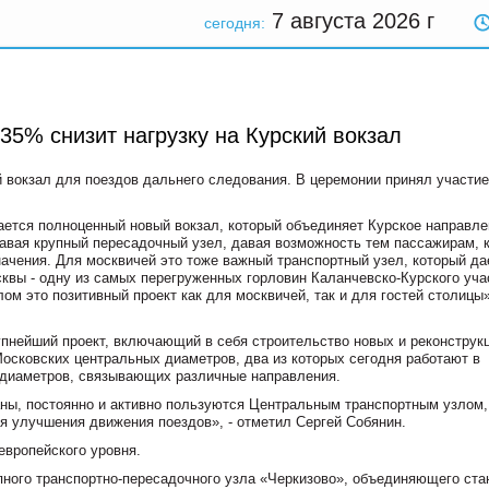
7 августа 2026
г
сегодня:
 на 35% снизит нагрузку на Курский вокзал
вокзал для поездов дальнего следования. В церемонии принял участие
вается полноценный новый вокзал, который объединяет Курское направле
давая крупный пересадочный узел, давая возможность тем пассажирам, 
ачения. Для москвичей это тоже важный транспортный узел, который да
квы - одну из самых перегруженных горловин Каланчевско-Курского уча
ом это позитивный проект как для москвичей, так и для гостей столицы»
нейший проект, включающий в себя строительство новых и реконструк
сковских центральных диаметров, два из которых сегодня работают в
 диаметров, связывающих различные направления.
аны, постоянно и активно пользуются Центральным транспортным узлом,
я улучшения движения поездов», - отметил Сергей Собянин.
вропейского уровня.
упного транспортно-пересадочного узла «Черкизово», объединяющего ст