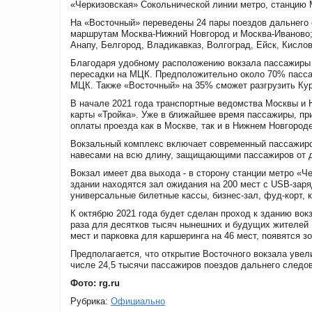
«Черкизовская» Сокольнической линии метро, станцию 
На «Восточный» переведены 24 пары поездов дальнего 
маршрутам Москва-Нижний Новгород и Москва-Иваново;
Анапу, Белгород, Владикавказ, Волгоград, Ейск, Кисло
Благодаря удобному расположению вокзала пассажиры см
пересадки на МЦК. Предположительно около 70% пасса
МЦК. Также «Восточный» на 35% сможет разгрузить Кур
В начале 2021 года транспортные ведомства Москвы и 
карты «Тройка». Уже в ближайшее время пассажиры, пр
оплаты проезда как в Москве, так и в Нижнем Новгороде
Вокзальный комплекс включает современный пассажирс
навесами на всю длину, защищающими пассажиров от д
Вокзал имеет два выхода - в сторону станции метро «Ч
здании находятся зал ожидания на 200 мест с USB-заря
универсальные билетные кассы, бизнес-зал, фуд-корт, 
К октябрю 2021 года будет сделан проход к зданию вокз
раза для десятков тысяч нынешних и будущих жителей 
мест и парковка для каршеринга на 46 мест, появятся з
Предполагается, что открытие Восточного вокзала увел
числе 24,5 тысячи пассажиров поездов дальнего следо
Фото: rg.ru
Рубрика:
Официально