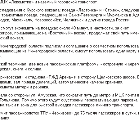
МЦК «Локомотив» и наземный городской транспорт.
следования с Курского вокзала: поезда «Ласточка» и «Стриж», следующ
 транзитные поезда, следующие из Санкт-Петербурга и Мурманска в Ад
водск, Махачкалу, Новороссийск, Челябинск и другие города России.
огут экономить на поездках около 40 минут, в частности, за счет
жиров, прибывающих на «Восточный» вокзал, продолжат свой путь имен
ский вокзал.
Нижегородской области подписали соглашение о совместном использова
ибывающие из Нижегородской области, смогут использовать одну карту 
.
кий терминал, две новые пассажирские платформы - островную и берег
ождя, снега и солнца.
еркизовская» и стадиона «РЖД Арена» и в сторону Щелковского шоссе. 
дками, зал приема делегаций, автоматические камеры хранения,
комнаты матери и ребенка.
ала со стороны ул. Амурская, что сократит путь до метро и МЦК почти в
Гольянова. Помимо этого будут обустроены перехватывающая парковка 
она такси и зона для быстрой высадки пассажиров личного транспорта.
ичит пассажиропоток ТПУ «Черкизово» до 75 тысяч пассажиров в сутки, 
вания.