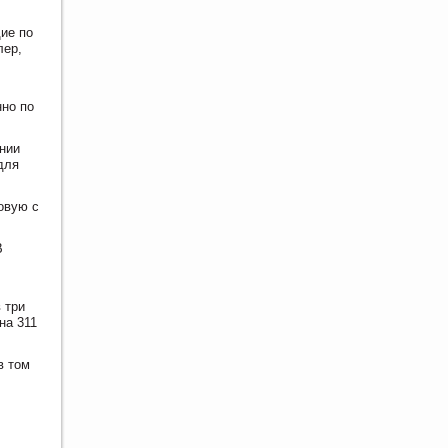
ие по
лер,
но по
нии
для
овую с
В
 три
на 311
в том