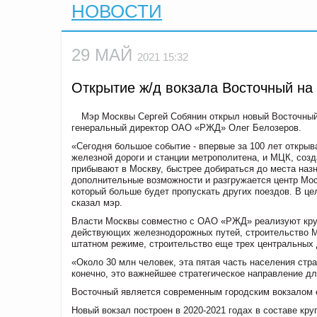
НОВОСТИ
29 МАЙ
2021 15:32
​​​​​​​Открытие ж/д вокзала Восточный
Мэр Москвы Сергей Собянин открыл новый Восточный 
генеральный директор ОАО «РЖД» Олег Белозеров.
«Сегодня большое событие - впервые за 100 лет откры
железной дороги и станции метрополитена, и МЦК, соз
прибывают в Москву, быстрее добираться до места назн
дополнительные возможности и разгружается центр Мос
который больше будет пропускать других поездов. В цел
сказал мэр.
Власти Москвы совместно с ОАО «РЖД» реализуют круп
действующих железнодорожных путей, строительство Мо
штатном режиме, строительство еще трех центральных
«Около 30 млн человек, эта пятая часть населения стр
конечно, это важнейшее стратегическое направление дл
Восточный является современным городским вокзалом е
Новый вокзал построен в 2020-2021 годах в составе кр