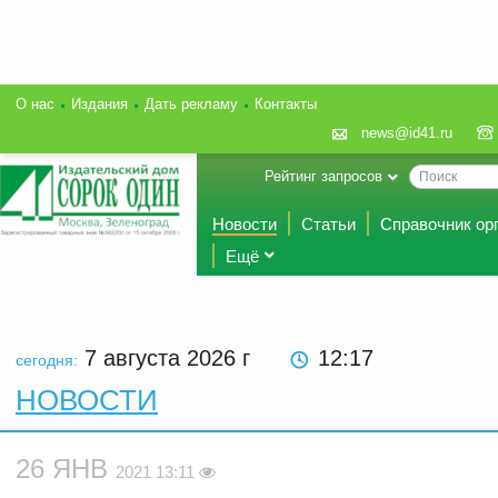
О нас
Издания
Дать рекламу
Контакты
news@id41.ru
Рейтинг запросов
Новости
Статьи
Справочник ор
Ещё
7 августа 2026
г
12 17
сегодня:
НОВОСТИ
26 ЯНВ
2021 13:11