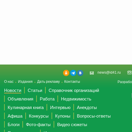
news@id41.ru
О нас
Издания
Дать рекламу
Контакты
Разрабо
Новости
Статьи
Справочник организаций
Объявления
Работа
Недвижимость
Кулинарная книга
Интервью
Анекдоты
Афиша
Конкурсы
Купоны
Вопросы-ответы
Блоги
Фото-факты
Видео сюжеты