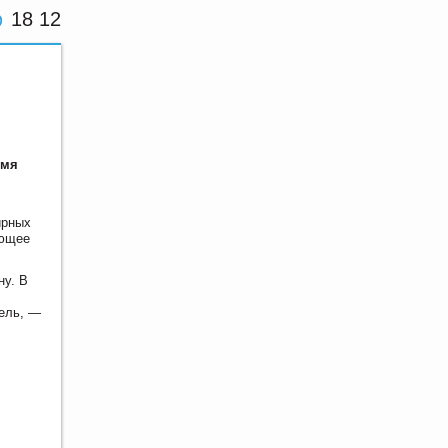
18 12
емя
ирных
ающее
ну. В
дель, —