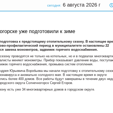
6 августа 2026
г
сегодня:
огорске уже подготовили к зиме
подготовка к предстоящему отопительному сезону. В настоящее вр
ново-профилактический период в муниципалитете остановлены 22
ся замена монометров, задвижек горячего водоснабжения.
сезону проводятся не только на котельных, но и в подвалах многокварт
иалисты меняют монометры. Прибор показывает давление воды, поступ
ижек горячего водоснабжения, промывка систем отопления.
дрея Юрьевича Воробьева мы начали подготовку к отопительному сезо
ронавируса и аномально холодного мая. В настоящее время в округе
ались более 400 домов. Все работы будут завершены в течение двух не
родского округа Солнечногорск Сергей Егоров.
ону есть уже 34 многоквартирных домов в городском округе.