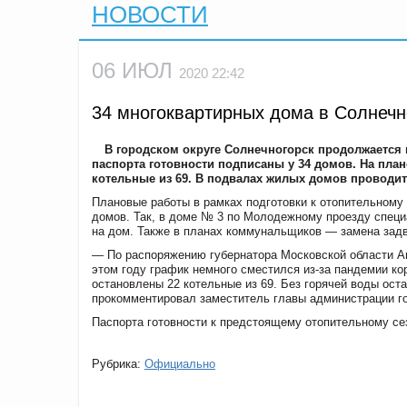
НОВОСТИ
06 ИЮЛ
2020 22:42
34 многоквартирных дома в Солнечн
В городском округе Солнечногорск продолжается 
паспорта готовности подписаны у 34 домов. На пла
котельные из 69. В подвалах жилых домов проводит
Плановые работы в рамках подготовки к отопительному 
домов. Так, в доме № 3 по Молодежному проезду спец
на дом. Также в планах коммунальщиков — замена задв
— По распоряжению губернатора Московской области Ан
этом году график немного сместился из-за пандемии ко
остановлены 22 котельные из 69. Без горячей воды ост
прокомментировал заместитель главы администрации го
Паспорта готовности к предстоящему отопительному сез
Рубрика:
Официально