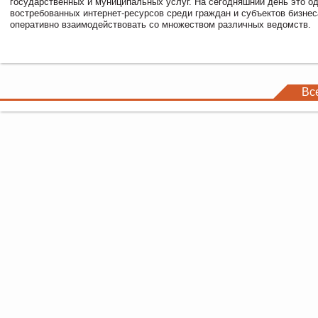
государственных и муниципальных услуг. На сегодняшний день это о
востребованных интернет-ресурсов среди граждан и субъектов бизне
оперативно взаимодействовать со множеством различных ведомств.
Вс