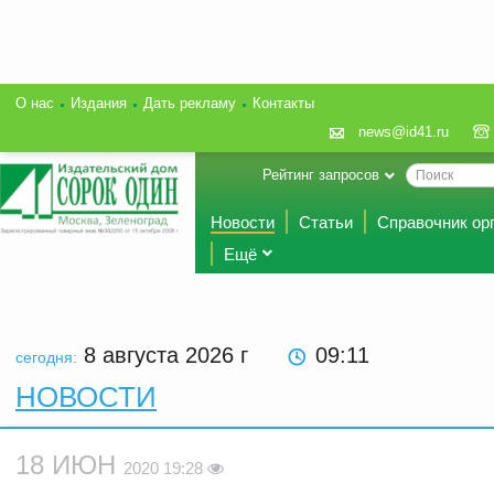
О нас
Издания
Дать рекламу
Контакты
news@id41.ru
Рейтинг запросов
Новости
Статьи
Справочник ор
Ещё
8 августа 2026
г
09 11
сегодня:
НОВОСТИ
18 ИЮН
2020 19:28