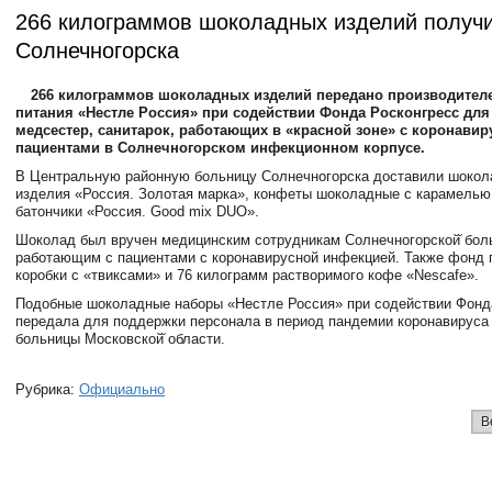
266 килограммов шоколадных изделий получ
Солнечногорска
266 килограммов шоколадных изделий передано производител
питания «Нестле Россия» при содействии Фонда Росконгресс для 
медсестер, санитарок, работающих в «красной зоне» с коронави
пациентами в Солнечногорском инфекционном корпусе.
В Центральную районную больницу Солнечногорска доставили шокол
изделия «Россия. Золотая марка», конфеты шоколадные с карамелью
батончики «Россия. Good mix DUO».
Шоколад был вручен медицинским сотрудникам Солнечногорской̆ бол
работающим с пациентами с коронавирусной инфекцией. Также фонд
коробки с «твиксами» и 76 килограмм растворимого кофе «Nescafe».
Подобные шоколадные наборы «Нестле Россия» при содействии Фонд
передала для поддержки персонала в период пандемии коронавируса 
больницы Московской̆ области.
Рубрика:
Официально
В