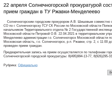
22 апреля Солнечногорской прокуратурой сос
прием граждан в ТУ Ржавки-Менделеево
Солнечногорским городским прокурором А.В. Шишовым совместно 
СО по г. Солнечногорску ГСУ СК России по Московской области Попко
начальником Территориального отдела № 2 Государственной инспекци
Московской области Петровой О.В. 22.04.2021 в территориальном упр
Менделеево администрации г.о. Солнечногорск Московской области по
Московская область, г.о. Солнечногорск, р.п. Ржавки, стр. 2, с 11:00 д
проведен прием граждан.
Предварительная запись на прием осуществляется по телефонам гор
Солнечногорской городской прокуратуры: 8(495)994-13-77, 8(926)295-33
Рубрика:
Официально
В