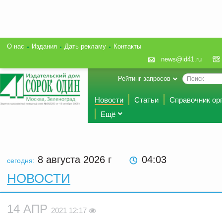
О нас
Издания
Дать рекламу
Контакты
news@id41.ru
Рейтинг запросов
Новости
Статьи
Справочник ор
Ещё
8 августа 2026
г
04:03
сегодня:
НОВОСТИ
14 АПР
2021 12:17