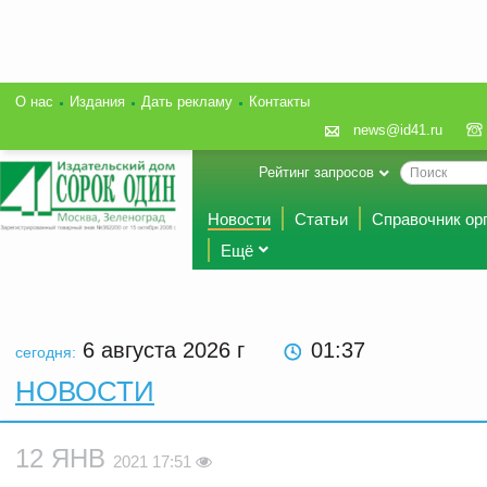
О нас
Издания
Дать рекламу
Контакты
news@id41.ru
Рейтинг запросов
Новости
Статьи
Справочник ор
Ещё
6 августа 2026
г
01:37
сегодня:
НОВОСТИ
12 ЯНВ
2021 17:51