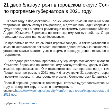
21 двор благоустроят в городском округе Сол
по программе губернатора в 2021 году
В этом году в подмосковном Солнечногорске изменят внешний обли
территории. Дворы станут комфортнее, а детские площадки совреме
будут проведены в рамках реализации программы губернатора Москов
Андрея Юрьевича Воробьева по комплексному благоустройству. Стар
площадки заменят на новые безопасные.
По программе не только обновят игровые городки, а также установят 
заменят асфальтовое покрытие, появятся дополнительные парковочны
установят малые архитектурные формы и проведут дополнительное о
территории.
— Благодаря реализации программы губернатора Московской области
Юрьевича Воробьева по комплексному благоустройству, дворы в Сол
заметно преображаются. Они становятся местами притяжения для жи
Продолжим программу в 2021 году и благоустроим 21 дворовую терр
прокомментировал глава городского округа Солнечногорск Владимир 
Полный перечень дворовых территорий, которые будут благоустроен
году в городском округе, можно посмотреть по
ссылке:
https://www.solreg.ru/activity/komfortnaya-sreda/blagoustroystvo-dv
2021-god
.
Рубрика:
Официально