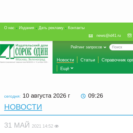
О нас
Издания
Дать рекламу
Контакты
news@id41.ru
Рейтинг запросов
Новости
Статьи
Справочник ор
Ещё
10 августа 2026
г
09:26
сегодня:
НОВОСТИ
31 МАЙ
2021 14:52