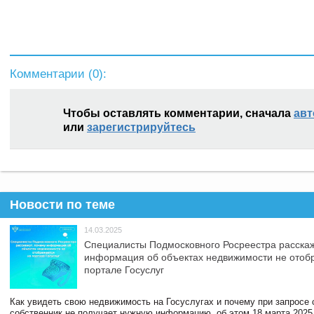
Комментарии (
0
):
Чтобы оставлять комментарии, сначала
авт
или
зарегистрируйтесь
Новости по теме
14.03.2025
Специалисты Подмосковного Росреестра расскаж
информация об объектах недвижимости не отоб
портале Госуслуг
Как увидеть свою недвижимость на Госуслугах и почему при запросе
собственник не получает нужную информацию, об этом 18 марта 2025