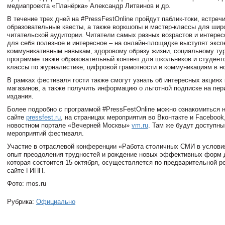
медиапроекта «Планёрка» Александр Литвинов и др.
В течение трех дней на #PressFestOnline пройдут паблик-токи, встреч
образовательные квесты, а также воркшопы и мастер-классы для шир
читательской аудитории. Читатели самых разных возрастов и интерес
для себя полезное и интересное – на онлайн-площадке выступят эксп
коммуникативным навыкам, здоровому образу жизни, социальному тур
программе также образовательный контент для школьников и студенто
классы по журналистике, цифровой грамотности и коммуникациям в н
В рамках фестиваля гости также смогут узнать об интересных акциях
магазинов, а также получить информацию о льготной подписке на пе
издания.
Более подробно с программой #PressFestOnline можно ознакомиться 
сайте
pressfest.ru
, на страницах мероприятия во Вконтакте и Facebook,
новостном портале «Вечерней Москвы»
vm.ru
. Там же будут доступны
мероприятий фестиваля.
Участие в отраслевой конференции «Работа столичных СМИ в услови
опыт преодоления трудностей и рождение новых эффективных форм 
которая состоится 15 октября, осуществляется по предварительной р
сайте ГИПП.
Фото: mos.ru
Рубрика:
Официально