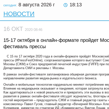
8 августа 2026
г
18:13
сегодня:
НОВОСТИ
16 ОКТ
2020 08:46
15-17 октября в онлайн-формате пройдет Мо
фестиваль прессы
С 15 по 17 октября 2020 года в онлайн-формате пройдёт Московски
прессы (#PressFestOnline), соорганизаторами которого выступают Со
Москвы (СЖМ) и Союз предприятий печатной индустрии (ГИПП) при п
Департамента СМИ и рекламы г. Москвы.
В рамках онлайн-фестиваля запланирована обширная деловая прогр
направлениям развития медиа-рынка и издательского бизнеса.
Онлайн и мобильные технологии кардинально меняют потребление мед
Влияние на медиарынок оказывает и пандемия, которая затронула вс
Как адаптироваться к новой реальности и превратить эти вызовы в в
развития в рамках онлайн-фестиваля обсудят журналисты, блоггеры и
гостей мероприятия – председатель СЖМ и главный редактор газеты
комсомолец» Павел Гусев, главный редактор «Вечерней Москвы» Але
Куприянов, директор по стратегии ИД «Коммерсантъ» Виктор Лошак, 