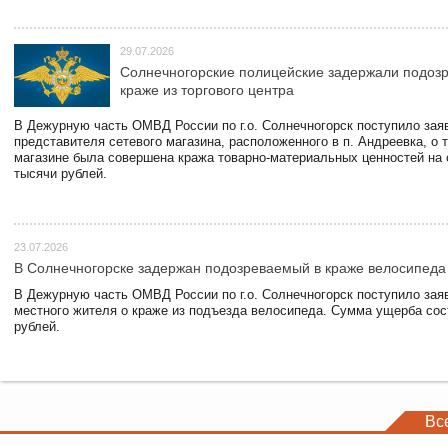
29.07.2026
Солнечногорские полицейские задержали подоз
краже из торгового центра
В Дежурную часть ОМВД России по г.о. Солнечногорск поступило зая
представителя сетевого магазина, расположенного в п. Андреевка, о т
магазине была совершена кража товарно-материальных ценностей на
тысячи рублей.
23.07.2026
В Солнечногорске задержан подозреваемый в краже велосипеда
В Дежурную часть ОМВД России по г.о. Солнечногорск поступило зая
местного жителя о краже из подъезда велосипеда. Сумма ущерба сос
рублей.
Вс