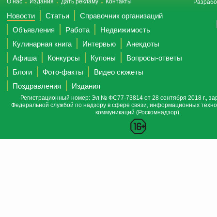
О нас
Издания
Дать рекламу
Контакты
Разрабо
Новости
Статьи
Справочник организаций
Объявления
Работа
Недвижимость
Кулинарная книга
Интервью
Анекдоты
Афиша
Конкурсы
Купоны
Вопросы-ответы
Блоги
Фото-факты
Видео сюжеты
Поздравления
Издания
Регистрационный номер: Эл № ФС77-73814 от 28 сентября 2018 г., за
Федеральной службой по надзору в сфере связи, информационных техно
коммуникаций (Роскомнадзор).