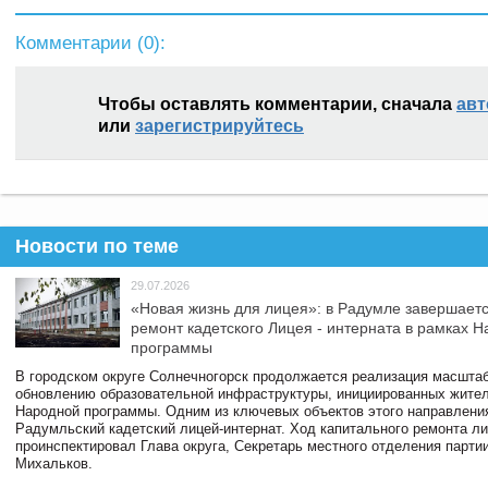
Комментарии (
0
):
Чтобы оставлять комментарии, сначала
авт
или
зарегистрируйтесь
Новости по теме
29.07.2026
«Новая жизнь для лицея»: в Радумле завершает
ремонт кадетского Лицея - интерната в рамках 
программы
В городском округе Солнечногорск продолжается реализация масштаб
обновлению образовательной инфраструктуры, инициированных жите
Народной программы. Одним из ключевых объектов этого направлени
Радумльский кадетский лицей-интернат. Ход капитального ремонта л
проинспектировал Глава округа, Секретарь местного отделения парти
Михальков.