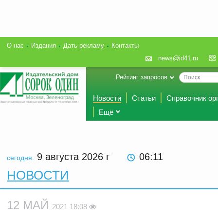
О нас
Издания
Дать рекламу
Контакты
news@id41.ru
Рейтинг запросов
Новости
Статьи
Справочник ор
Ещё
9 августа 2026
г
06:11
сегодня:
НОВОСТИ
12 МАЙ
2021 18:08