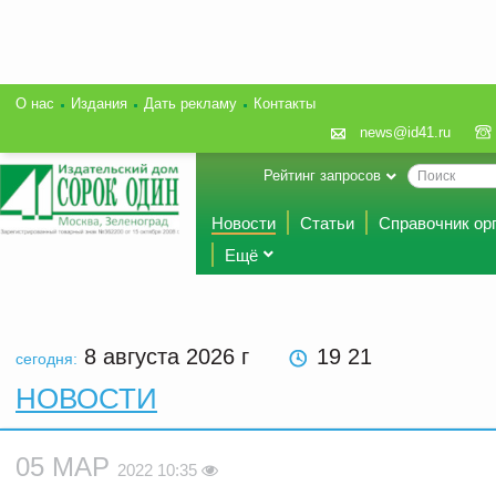
О нас
Издания
Дать рекламу
Контакты
news@id41.ru
Рейтинг запросов
Новости
Статьи
Справочник ор
Ещё
8 августа 2026
г
19 21
сегодня:
НОВОСТИ
05 МАР
2022 10:35