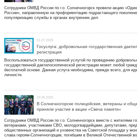
Сотрудники ОМВД России по г.о. Солнечногорск провели акцию «Один
России», направленную на профориентацию подрастающего поколени
популяризацию службы в органах внутренних дел.
01.07.2026
Госуслуга: добровольная государственная дакти
регистрация
Воспользоваться государственной услугой по проведению доброволь
государственной дактилоскопической регистрации может любой гражд
бесплатной основе. Данная услуга необходима, прежде всего, для и
личности.
29.06.2026
В Солнечногорске полицейские, ветераны и общ
приняли участие в акции «Свеча памяти»
Сотрудники ОМВД России по г.о. Солненчогорск вместе с жителями го
ветеранами, участниками СВО, молодогвардейцами, депутатами, пре
общественных организаций и уховенства на Советской площади у мо
слава героям-Солнечногорцам, погибшим в Великой Отечественной во