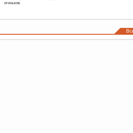
огоньков.
Вс