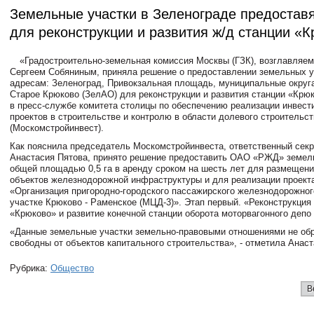
Земельные участки в Зеленограде предоставя
для реконструкции и развития ж/д станции «
«Градостроительно-земельная комиссия Москвы (ГЗК), возглавляе
Сергеем Собяниным, приняла решение о предоставлении земельных у
адресам: Зеленоград, Привокзальная площадь, муниципальные округ
Старое Крюково (ЗелАО) для реконструкции и развития станции «Крюк
в пресс-службе комитета столицы по обеспечению реализации инвест
проектов в строительстве и контролю в области долевого строительст
(Москомстройинвест).
Как пояснила председатель Москомстройинвеста, ответственный секр
Анастасия Пятова, принято решение предоставить ОАО «РЖД» земел
общей площадью 0,5 га в аренду сроком на шесть лет для размещен
объектов железнодорожной инфраструктуры и для реализации проекта
«Организация пригородно-городского пассажирского железнодорожног
участке Крюково - Раменское (МЦД-3)». Этап первый. «Реконструкция
«Крюково» и развитие конечной станции оборота моторвагонного депо
«Данные земельные участки земельно-правовыми отношениями не об
свободны от объектов капитального строительства», - отметила Анаст
Рубрика:
Общество
В