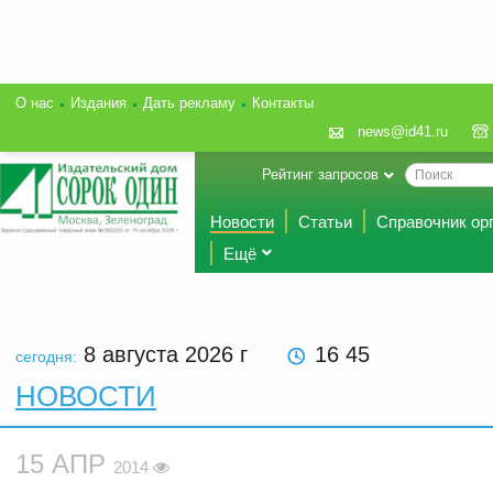
О нас
Издания
Дать рекламу
Контакты
news@id41.ru
Рейтинг запросов
Новости
Статьи
Справочник ор
Ещё
8 августа 2026
г
16 45
сегодня:
НОВОСТИ
15 АПР
2014