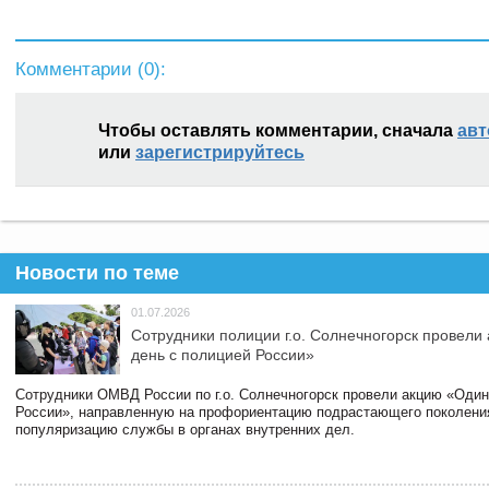
Комментарии (
0
):
Чтобы оставлять комментарии, сначала
авт
или
зарегистрируйтесь
Новости по теме
01.07.2026
Сотрудники полиции г.о. Солнечногорск провели
день с полицией России»
Сотрудники ОМВД России по г.о. Солнечногорск провели акцию «Один
России», направленную на профориентацию подрастающего поколени
популяризацию службы в органах внутренних дел.