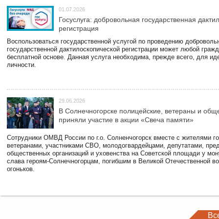
01.07.2026
Госуслуга: добровольная государственная дакти
регистрация
Воспользоваться государственной услугой по проведению доброволь
государственной дактилоскопической регистрации может любой гражд
бесплатной основе. Данная услуга необходима, прежде всего, для и
личности.
29.06.2026
В Солнечногорске полицейские, ветераны и общ
приняли участие в акции «Свеча памяти»
Сотрудники ОМВД России по г.о. Солненчогорск вместе с жителями го
ветеранами, участниками СВО, молодогвардейцами, депутатами, пре
общественных организаций и уховенства на Советской площади у мо
слава героям-Солнечногорцам, погибшим в Великой Отечественной во
огоньков.
Вс