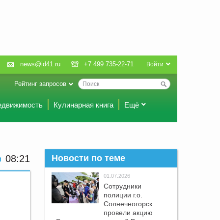
news@id41.ru
+7 499 735-22-71
Войти
Рейтинг запросов
едвижимость
Кулинарная книга
Ещё
08:21
Новости по теме
01.07.2026
Сотрудники
полиции г.о.
Солнечногорск
провели акцию