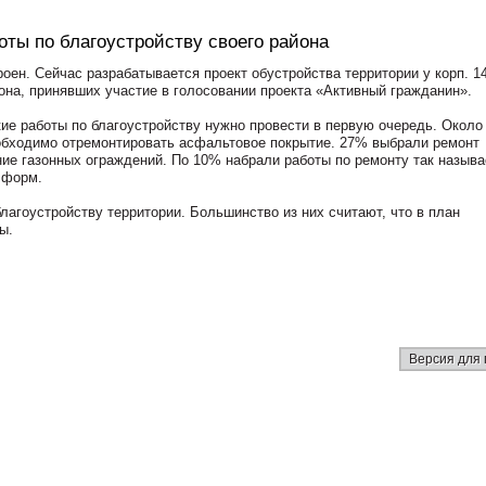
ты по благоустройству своего района
оен. Сейчас разрабатывается проект обустройства территории у корп. 1
она, принявших участие в голосовании проекта «Активный гражданин».
ие работы по благоустройству нужно провести в первую очередь. Окол
необходимо отремонтировать асфальтовое покрытие. 27% выбрали ремонт
ие газонных ограждений. По 10% набрали работы по ремонту так назыв
 форм.
лагоустройству территории. Большинство из них считают, что в план
ы.
Версия для 