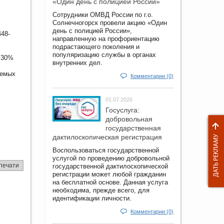
«Один день с полицией России»
Сотрудники ОМВД России по г.о.
Солнечногорск провели акцию «Один
день с полицией России»,
448-
направленную на профориентацию
подрастающего поколения и
популяризацию службы в органах
о 30%
внутренних дел.
аемых
Комментарии (0)
01.07.2026
Госуслуга:
добровольная
государственная
дактилоскопическая регистрация
Воспользоваться государственной
услугой по проведению добровольной
печати
государственной дактилоскопической
регистрации может любой гражданин
на бесплатной основе. Данная услуга
необходима, прежде всего, для
идентификации личности.
Комментарии (0)