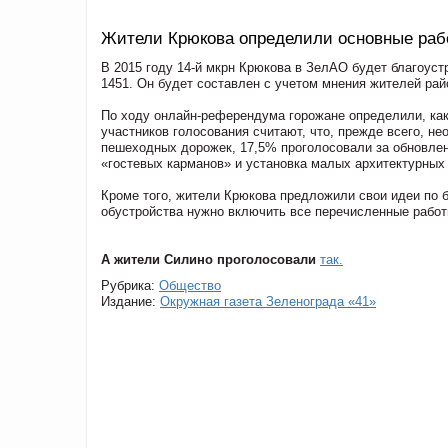
Жители Крюкова определили основные рабо
В 2015 году 14-й мкрн Крюкова в ЗелАО будет благоустр
1451. Он будет составлен с учетом мнения жителей рай
По ходу онлайн-референдума горожане определили, как
участников голосования считают, что, прежде всего, 
пешеходных дорожек, 17,5% проголосовали за обновлен
«гостевых карманов» и установка малых архитектурных
Кроме того, жители Крюкова предложили свои идеи по б
обустройства нужно включить все перечисленные работ
А жители Силино проголосовали
так.
Рубрика:
Общество
Издание:
Окружная газета Зеленограда «41»