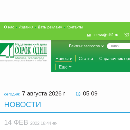
О нас
Издания
Дать рекламу
Контакты
news@id41.ru
Рейтинг запросов
Новости
Статьи
Справочник ор
Ещё
7 августа 2026
г
05 09
сегодня:
НОВОСТИ
14 ФЕВ
2022 18:44