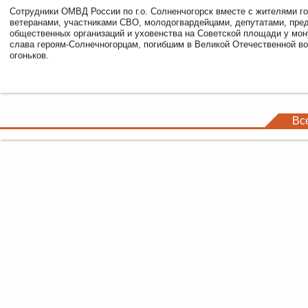
Сотрудники ОМВД России по г.о. Солненчогорск вместе с жителями го
ветеранами, участниками СВО, молодогвардейцами, депутатами, пре
общественных организаций и уховенства на Советской площади у мо
слава героям-Солнечногорцам, погибшим в Великой Отечественной во
огоньков.
Вс