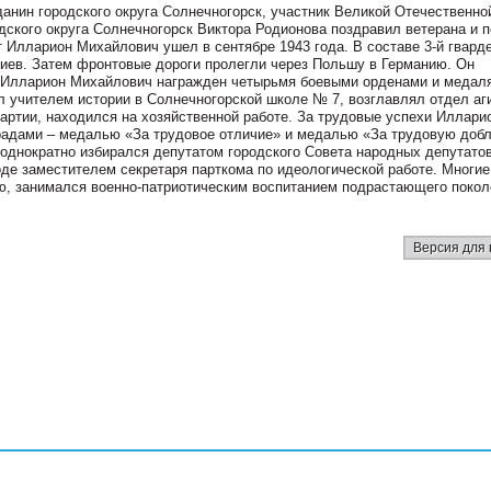
данин городского округа Солнечногорск, участник Великой Отечественно
ского округа Солнечногорск Виктора Родионова поздравил ветерана и 
 Илларион Михайлович ушел в сентябре 1943 года. В составе 3-й гвард
иев. Затем фронтовые дороги пролегли через Польшу в Германию. Он
е. Илларион Михайлович награжден четырьмя боевыми орденами и медал
л учителем истории в Солнечногорской школе № 7, возглавлял отдел аг
артии, находился на хозяйственной работе. За трудовые успехи Иллари
адами – медалью «За трудовое отличие» и медалью «За трудовую добл
еоднократно избирался депутатом городского Совета народных депутатов
де заместителем секретаря парткома по идеологической работе. Многие
, занимался военно-патриотическим воспитанием подрастающего покол
Версия для 