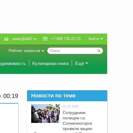
news@id41.ru
+7 499 735-22-71
Войти
Рейтинг запросов
едвижимость
Кулинарная книга
Ещё
00:19
Новости по теме
01.07.2026
Сотрудники
полиции г.о.
Солнечногорск
провели акцию