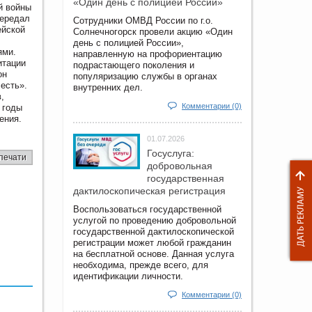
«Один день с полицией России»
й войны
передал
Сотрудники ОМВД России по г.о.
ейской
Солнечногорск провели акцию «Один
день с полицией России»,
ями.
направленную на профориентацию
итации
подрастающего поколения и
он
популяризацию службы в органах
есть».
внутренних дел.
,
Комментарии (0)
 годы
ения.
01.07.2026
Госуслуга:
печати
добровольная
государственная
дактилоскопическая регистрация
Воспользоваться государственной
услугой по проведению добровольной
государственной дактилоскопической
регистрации может любой гражданин
на бесплатной основе. Данная услуга
необходима, прежде всего, для
идентификации личности.
Комментарии (0)