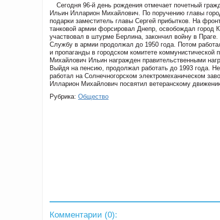
Сегодня 96-й день рождения отмечает почетный граж
Ильин Илларион Михайлович. По поручению главы город
подарки заместитель главы Сергей прибытков. На фронт
танковой армии форсировал Днепр, освобождал город К
участвовал в штурме Берлина, закончил войну в Праг
Службу в армии продолжал до 1950 года. Потом работа
и пропаганды в городском комитете коммунистической п
Михайлович Ильин награжден правительственными нагр
Выйдя на пенсию, продолжал работать до 1993 года. Н
работал на Солнечногорском электромеханическом заво
Илларион Михайлович посвятил ветеранскому движению
Рубрика:
Общество
Комментарии (
0
):