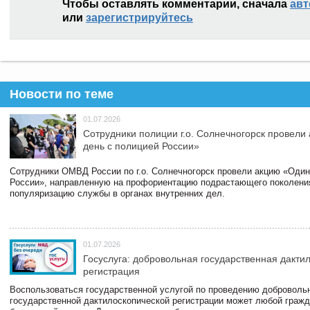
Чтобы оставлять комментарии, сначала
авт
или
зарегистрируйтесь
Новости по теме
01.07.2026
Сотрудники полиции г.о. Солнечногорск провели
день с полицией России»
Сотрудники ОМВД России по г.о. Солнечногорск провели акцию «Один
России», направленную на профориентацию подрастающего поколени
популяризацию службы в органах внутренних дел.
01.07.2026
Госуслуга: добровольная государственная дакти
регистрация
Воспользоваться государственной услугой по проведению доброволь
государственной дактилоскопической регистрации может любой гражд