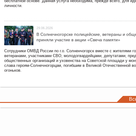
бесплатной основе. Данная услуга необходима, прежде всего, для и
личности.
29.06.2026
В Солнечногорске полицейские, ветераны и общ
приняли участие в акции «Свеча памяти»
Сотрудники ОМВД России по г.о. Солненчогорск вместе с жителями го
ветеранами, участниками СВО, молодогвардейцами, депутатами, пре
общественных организаций и уховенства на Советской площади у мо
слава героям-Солнечногорцам, погибшим в Великой Отечественной во
огоньков.
Вс