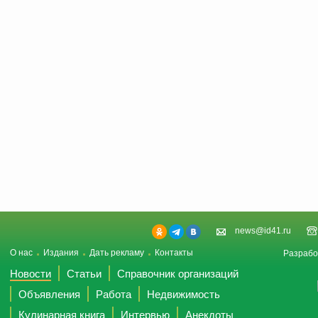
news@id41.ru
О нас
Издания
Дать рекламу
Контакты
Разрабо
Новости
Статьи
Справочник организаций
Объявления
Работа
Недвижимость
Кулинарная книга
Интервью
Анекдоты