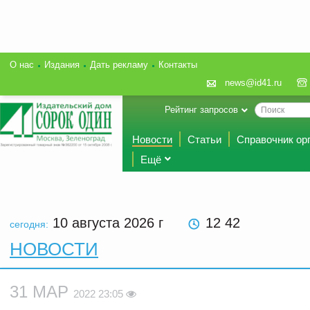
О нас
Издания
Дать рекламу
Контакты
news@id41.ru
Рейтинг запросов
Новости
Статьи
Справочник ор
Ещё
10 августа 2026
г
12 42
сегодня:
НОВОСТИ
31 МАР
2022 23:05