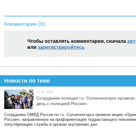
Комментарии (
0
):
Чтобы оставлять комментарии, сначала
авт
или
зарегистрируйтесь
Новости по теме
01.07.2026
Сотрудники полиции г.о. Солнечногорск провели
день с полицией России»
Сотрудники ОМВД России по г.о. Солнечногорск провели акцию «Один
России», направленную на профориентацию подрастающего поколени
популяризацию службы в органах внутренних дел.