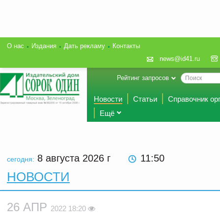
О нас
Издания
Дать рекламу
Контакты
news@id41.ru
Рейтинг запросов
Новости
Статьи
Справочник ор
Ещё
8 августа 2026
г
11:50
сегодня:
НОВОСТИ
26 АПР
2022 18:20