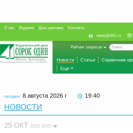
О нас
Издания
Дать рекламу
Контакты
news@id41.ru
Рейтинг запросов
Новости
Статьи
Справочник ор
Ещё
8 августа 2026
г
19:40
сегодня:
НОВОСТИ
25 ОКТ
2022 10:07