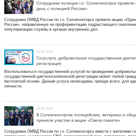
Сотрудники полиции г.о. Солнечногорск провели
день с полицией России»
Сотрудники ОМВД России по г.о. Солнечногорск провели акцию «Один
России», направленную на профориентацию подрастающего поколени
популяризацию службы в органах внутренних дел.
01.07.2026
Госуслуга: добровольная государственная дакти
регистрация
Воспользоваться государственной услугой по проведению доброволь
государственной дактилоскопической регистрации может любой гражд
бесплатной основе. Данная услуга необходима, прежде всего, для и
личности.
29.06.2026
В Солнечногорске полицейские, ветераны и общ
приняли участие в акции «Свеча памяти»
Сотрудники ОМВД России по г.о. Солненчогорск вместе с жителями го