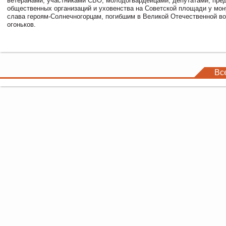
ветеранами, участниками СВО, молодогвардейцами, депутатами, пре
общественных организаций и уховенства на Советской площади у мо
слава героям-Солнечногорцам, погибшим в Великой Отечественной во
огоньков.
Вс