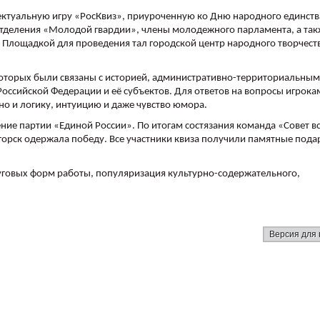
ектуальную игру «РосКвиз», приуроченную ко Дню народного единств
отделения «Молодой гвардии», члены молодежного парламента, а так
 Площадкой для проведения тал городской центр народного творчест
 которых были связаны с историей, административно-территориальным
оссийской Федерации и её субъектов. Для ответов на вопросы игрока
но и логику, интуицию и даже чувство юмора.
ие партии «Единой России». По итогам состязания команда «Совет в
горск одержала победу. Все участники квиза получили памятные пода
уговых форм работы, популяризация культурно-содержательного,
Версия для 