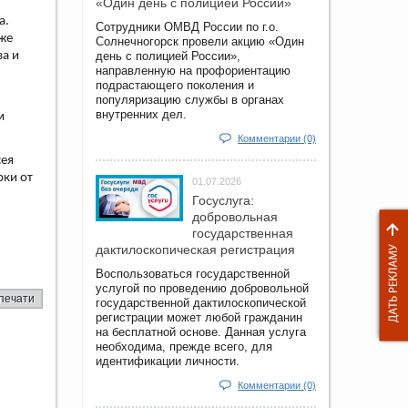
«Один день с полицией России»
а.
Сотрудники ОМВД России по г.о.
же
Солнечногорск провели акцию «Один
ва и
день с полицией России»,
направленную на профориентацию
подрастающего поколения и
популяризацию службы в органах
внутренних дел.
м
Комментарии (0)
сея
рки от
01.07.2026
Госуслуга:
добровольная
государственная
дактилоскопическая регистрация
Воспользоваться государственной
услугой по проведению добровольной
печати
государственной дактилоскопической
регистрации может любой гражданин
на бесплатной основе. Данная услуга
необходима, прежде всего, для
идентификации личности.
Комментарии (0)