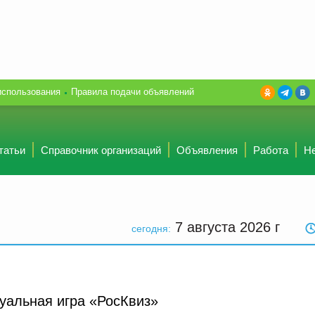
использования
Правила подачи объявлений
татьи
Справочник организаций
Объявления
Работа
Н
7 августа 2026
г
сегодня:
уальная игра «РосКвиз»