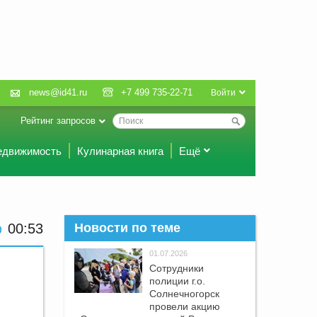
news@id41.ru
+7 499 735-22-71
Войти
Рейтинг запросов
едвижимость
Кулинарная книга
Ещё
00 53
Новости по теме
01.07.2026
Сотрудники
полиции г.о.
Солнечногорск
провели акцию