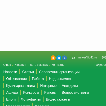
news@id41.ru
О нас
Издания
Дать рекламу
Контакты
Разрабо
Новости
Статьи
Справочник организаций
Объявления
Работа
Недвижимость
Кулинарная книга
Интервью
Анекдоты
Афиша
Конкурсы
Купоны
Вопросы-ответы
Блоги
Фото-факты
Видео сюжеты