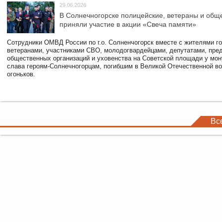
29.06.2026
В Солнечногорске полицейские, ветераны и общ
приняли участие в акции «Свеча памяти»
Сотрудники ОМВД России по г.о. Солненчогорск вместе с жителями го
ветеранами, участниками СВО, молодогвардейцами, депутатами, пре
общественных организаций и уховенства на Советской площади у мо
слава героям-Солнечногорцам, погибшим в Великой Отечественной во
огоньков.
Вс