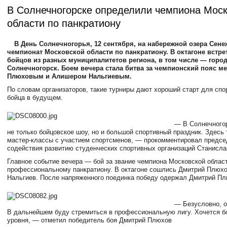
В Солнечногорске определили чемпиона Мос
области по панкратиону
В День Солнечногорья, 12 сентября, на набережной озера Сене
чемпионат Московской области по панкратиону. В октагоне встре
бойцов из разных муниципалитетов региона, в том числе — город
Солнечногорск. Боем вечера стала битва за чемпионский пояс м
Плюховым и Алишером Нальгиевым.
По словам организаторов, такие турниры дают хороший старт для спо
бойца в будущем.
— В Солнечного
не только бойцовское шоу, но и большой спортивный праздник. Здесь
мастер-классы с участием спортсменов, — прокомментировал предс
содействия развитию студенческих спортивных организаций Станисла
Главное событие вечера — бой за звание чемпиона Московской облас
профессиональному панкратиону. В октагоне сошлись Дмитрий Плюх
Нальгиев. После напряженного поединка победу одержал Дмитрий Пл
— Безусловно, о
В дальнейшем буду стремиться в профессиональную лигу. Хочется б
уровня, — отметил победитель боя Дмитрий Плюхов