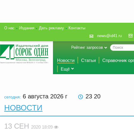
О нас
Издания
Дать рекламу
Контакты
news@id41.ru
Рейтинг запросов
Новости
Статьи
Справочник ор
Ещё
6 августа 2026
г
23 20
сегодня:
НОВОСТИ
13 СЕН
2020 18:09