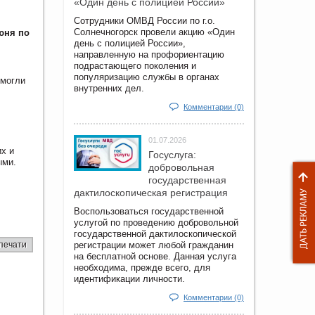
«Один день с полицией России»
Сотрудники ОМВД России по г.о.
Солнечногорск провели акцию «Один
юня по
день с полицией России»,
направленную на профориентацию
подрастающего поколения и
популяризацию службы в органах
 могли
внутренних дел.
Комментарии (0)
01.07.2026
х и
Госуслуга:
ыми.
добровольная
государственная
дактилоскопическая регистрация
Воспользоваться государственной
услугой по проведению добровольной
государственной дактилоскопической
печати
регистрации может любой гражданин
на бесплатной основе. Данная услуга
необходима, прежде всего, для
идентификации личности.
Комментарии (0)