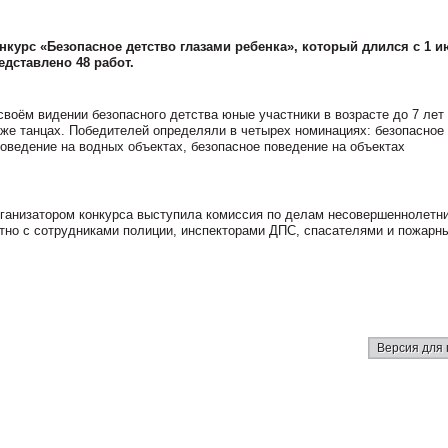
нкурс «Безопасное детство глазами ребенка», который длился с 1 и
едставлено 48 работ.
своём видении безопасного детства юные участники в возрасте до 7 лет
даже танцах. Победителей определяли в четырех номинациях: безопасное
поведение на водных объектах, безопасное поведение на объектах
ганизатором конкурса выступила комиссия по делам несовершеннолетни
тно с сотрудниками полиции, инспекторами ДПС, спасателями и пожарн
Версия для 