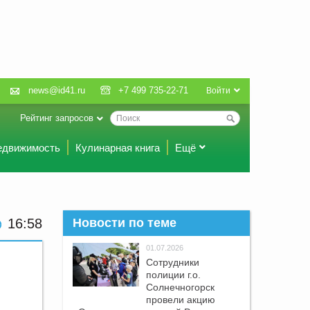
news@id41.ru
+7 499 735-22-71
Войти
Рейтинг запросов
едвижимость
Кулинарная книга
Ещё
16:58
Новости по теме
01.07.2026
Сотрудники
полиции г.о.
Солнечногорск
провели акцию