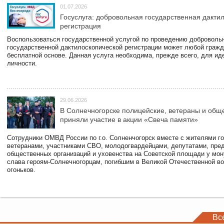
01.07.2026
Госуслуга: добровольная государственная дакти
регистрация
Воспользоваться государственной услугой по проведению доброволь
государственной дактилоскопической регистрации может любой гражд
бесплатной основе. Данная услуга необходима, прежде всего, для и
личности.
29.06.2026
В Солнечногорске полицейские, ветераны и общ
приняли участие в акции «Свеча памяти»
Сотрудники ОМВД России по г.о. Солненчогорск вместе с жителями го
ветеранами, участниками СВО, молодогвардейцами, депутатами, пре
общественных организаций и уховенства на Советской площади у мо
слава героям-Солнечногорцам, погибшим в Великой Отечественной во
огоньков.
Вс