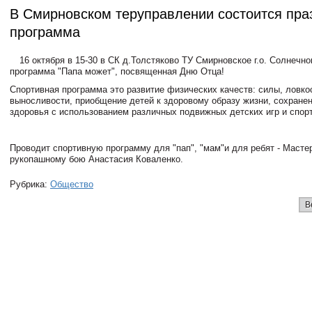
В Смирновском теруправлении состоится пра
программа
16 октября в 15-30 в СК д.Толстяково ТУ Смирновское г.о. Солнечно
программа "Папа может", посвященная Дню Отца!
Спортивная программа это развитие физических качеств: силы, ловко
выносливости, приобщение детей к здоровому образу жизни, сохранен
здоровья с использованием различных подвижных детских игр и спор
Проводит спортивную программу для "пап", "мам"и для ребят - Масте
рукопашному бою Анастасия Коваленко.
Рубрика:
Общество
В