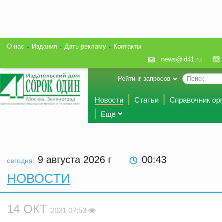
О нас
Издания
Дать рекламу
Контакты
news@id41.ru
Рейтинг запросов
Новости
Статьи
Справочник ор
Ещё
9 августа 2026
г
00 43
сегодня:
НОВОСТИ
14 ОКТ
2021 07:53