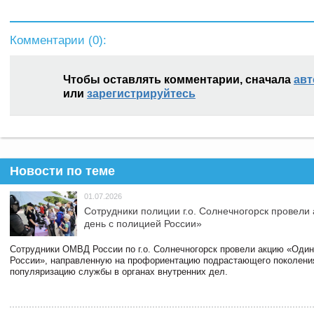
Комментарии (
0
):
Чтобы оставлять комментарии, сначала
авт
или
зарегистрируйтесь
Новости по теме
01.07.2026
Сотрудники полиции г.о. Солнечногорск провели
день с полицией России»
Сотрудники ОМВД России по г.о. Солнечногорск провели акцию «Один
России», направленную на профориентацию подрастающего поколени
популяризацию службы в органах внутренних дел.