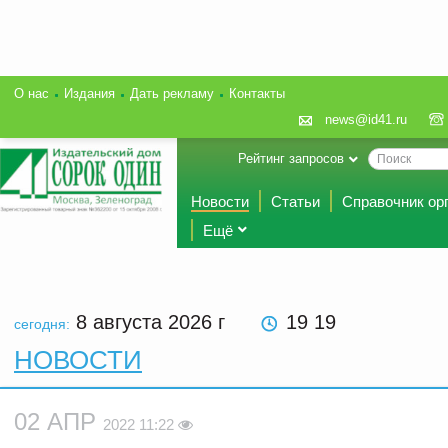
О нас
Издания
Дать рекламу
Контакты
news@id41.ru
Рейтинг запросов
Новости
Статьи
Справочник ор
Ещё
8 августа 2026
г
19 19
сегодня:
НОВОСТИ
02 АПР
2022 11:22