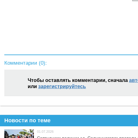
Комментарии (
0
):
Чтобы оставлять комментарии, сначала
авт
или
зарегистрируйтесь
Новости по теме
01.07.2026
Сотрудники полиции г.о. Солнечногорск провели