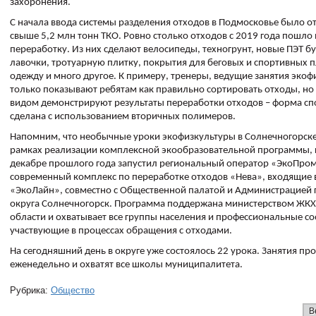
захоронения.
С начала ввода системы разделения отходов в Подмосковье было о
свыше 5,2 млн тонн ТКО. Ровно столько отходов с 2019 года пошло
переработку. Из них сделают велосипеды, техногрунт, новые ПЭТ б
лавочки, тротуарную плитку, покрытия для беговых и спортивных 
одежду и много другое. К примеру, тренеры, ведущие занятия экоф
только показывают ребятам как правильно сортировать отходы, но
видом демонстрируют результаты переработки отходов – форма с
сделана с использованием вторичных полимеров.
Напомним, что необычные уроки экофизкультуры в Солнечногорске
рамках реализации комплексной экообразовательной программы, 
декабре прошлого года запустил региональный оператор «ЭкоПро
современный комплекс по переработке отходов «Нева», входящие 
«ЭкоЛайн», совместно с Общественной палатой и Администрацией 
округа Солнечногорск. Программа поддержана министерством ЖК
области и охватывает все группы населения и профессиональные со
участвующие в процессах обращения с отходами.
На сегодняшний день в округе уже состоялось 22 урока. Занятия пр
еженедельно и охватят все школы муниципалитета.
Рубрика:
Общество
В