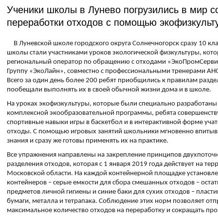
Ученики школы в Лунево погрузились в мир с
переработки отходов с помощью экофизкульт
В Луневской школе городского округа Солнечногорск сразу 10 кл
школы стали участниками уроков экологической физкультуры, кот
региональный оператор по обращению с отходами «ЭкоПромСерви
Группу «ЭкоЛайн», совместно с профессиональными тренерами АН
Всего за один день более 200 ребят приобщились к правилам разде
пообещали выполнять их в своей обычной жизни дома и в школе.
На уроках экофизкультуры, которые были специально разработаны
комплексной экообразовательной программы, ребята совершенств
спортивные навыки игры в баскетбол и в интерактивной форме учат
отходы. С помощью игровых занятий школьники мгновенно впиты
знания и сразу же готовы применять их на практике.
Все упражнения направлены на закрепление принципов двухпоточ
разделения отходов, которая с 1 января 2019 года действует на те
Московской области. На каждой контейнерной площадке установле
контейнеров – серые емкости для сбора смешанных отходов – остат
предметов личной гигиены и синие баки для сухих отходов – пластик
бумаги, металла и тетрапака. Соблюдение этих норм позволяет отп
максимальное количество отходов на переработку и сокращать про