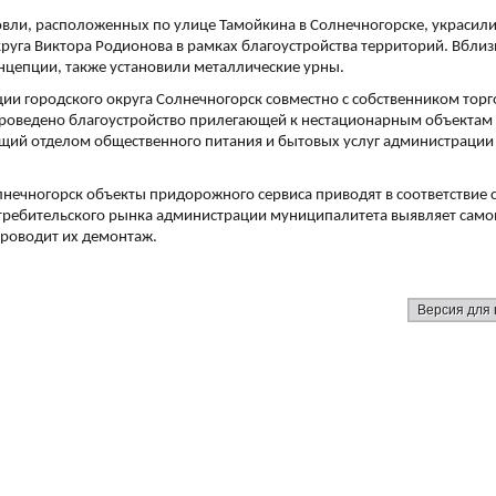
вли, расположенных по улице Тамойкина в Солнечногорске, украсили
руга Виктора Родионова в рамках благоустройства территорий. Вблиз
цепции, также установили металлические урны.
и городского округа Солнечногорск совместно с собственником торг
проведено благоустройство прилегающей к нестационарным объектам
ий отделом общественного питания и бытовых услуг администрации
лнечногорск объекты придорожного сервиса приводят в соответствие 
требительского рынка администрации муниципалитета выявляет сам
проводит их демонтаж.
Версия для 