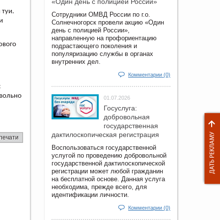
«Один день с полицией России»
 туи.
Сотрудники ОМВД России по г.о.
и
Солнечногорск провели акцию «Один
день с полицией России»,
направленную на профориентацию
ового
подрастающего поколения и
популяризацию службы в органах
внутренних дел.
Комментарии (0)
с
овольно
01.07.2026
Госуслуга:
добровольная
государственная
дактилоскопическая регистрация
печати
Воспользоваться государственной
услугой по проведению добровольной
государственной дактилоскопической
регистрации может любой гражданин
на бесплатной основе. Данная услуга
необходима, прежде всего, для
идентификации личности.
Комментарии (0)