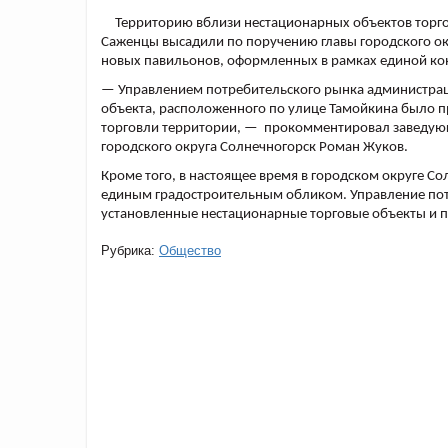
Территорию вблизи нестационарных объектов торго
Саженцы высадили по поручению главы городского ок
новых павильонов, оформленных в рамках единой кон
— Управлением потребительского рынка администраци
объекта, расположенного по улице Тамойкина было 
торговли территории, — прокомментировал заведующ
городского округа Солнечногорск Роман Жуков.
Кроме того, в настоящее время в городском округе Со
единым градостроительным обликом. Управление по
установленные нестационарные торговые объекты и 
Рубрика:
Общество