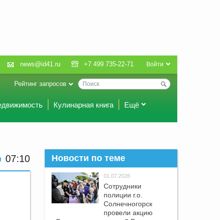
news@id41.ru
+7 499 735-22-71
Войти
Рейтинг запросов
едвижимость
Кулинарная книга
Ещё
07:10
Новости по теме
01.07.2026
Сотрудники
полиции г.о.
Солнечногорск
провели акцию