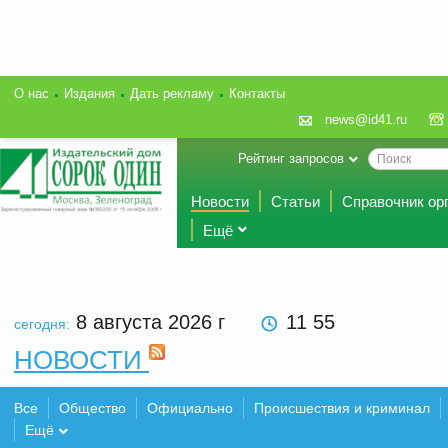
О нас
Издания
Дать рекламу
Контакты
news@id41.ru
Рейтинг запросов
Новости
Статьи
Справочник ор
Ещё
8 августа 2026
г
11 55
сегодня:
НОВОСТИ
Все
Общество
Официально
Происшествия и криминал
Ещё