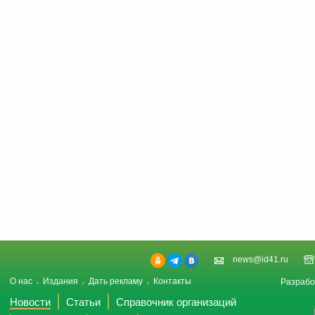
news@id41.ru
О нас
Издания
Дать рекламу
Контакты
Разрабо
Новости
Статьи
Справочник организаций