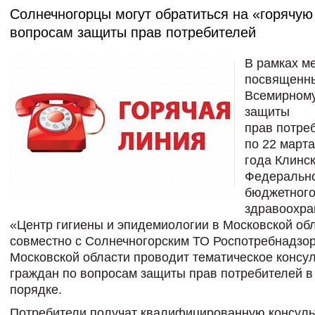
Солнечногорцы могут обратиться на «горячую
вопросам защиты прав потребителей
В рамках м
посвященн
Всемирном
защиты
прав потре
по 22 марта
года
Клинс
Федеральн
бюджетного
здравоохра
«Центр гигиены и эпидемиологии в Московской об
совместно с Солнечногорским ТО Роспотребнадзор
Московской области проводит тематическое консу
граждан по вопросам защиты прав потребителей в
порядке.
Потребители получат квалифицированную консуль