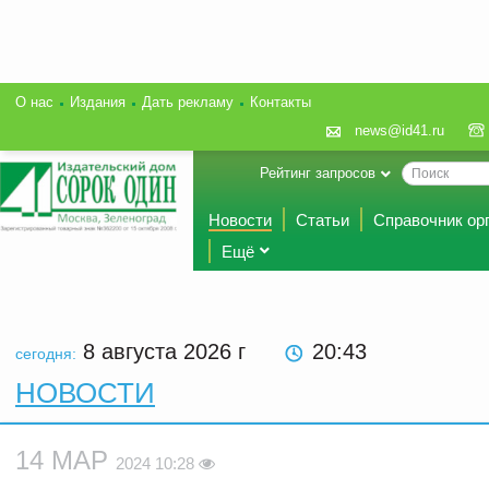
О нас
Издания
Дать рекламу
Контакты
news@id41.ru
Рейтинг запросов
Новости
Статьи
Справочник ор
Ещё
8 августа 2026
г
20:43
сегодня:
НОВОСТИ
14 МАР
2024 10:28