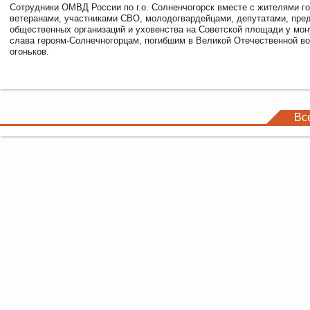
Сотрудники ОМВД России по г.о. Солненчогорск вместе с жителями го
ветеранами, участниками СВО, молодогвардейцами, депутатами, пре
общественных организаций и уховенства на Советской площади у мо
слава героям-Солнечногорцам, погибшим в Великой Отечественной во
огоньков.
Вс