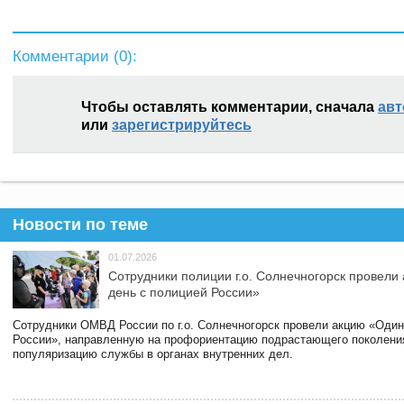
Комментарии (
0
):
Чтобы оставлять комментарии, сначала
авт
или
зарегистрируйтесь
Новости по теме
01.07.2026
Сотрудники полиции г.о. Солнечногорск провели
день с полицией России»
Сотрудники ОМВД России по г.о. Солнечногорск провели акцию «Один
России», направленную на профориентацию подрастающего поколени
популяризацию службы в органах внутренних дел.