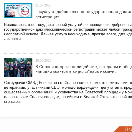
01.07.2026
Госуслуга: добровольная государственная дакти
регистрация
Воспользоваться государственной услугой по проведению доброволь
государственной дактилоскопической регистрации может любой гражд
бесплатной основе. Данная услуга необходима, прежде всего, для и
личности.
29.06.2026
В Солнечногорске полицейские, ветераны и общ
приняли участие в акции «Свеча памяти»
Сотрудники ОМВД России по г.о. Солненчогорск вместе с жителями го
ветеранами, участниками СВО, молодогвардейцами, депутатами, пре
общественных организаций и уховенства на Советской площади у мо
слава героям-Солнечногорцам, погибшим в Великой Отечественной во
огоньков.
Вс