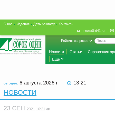
О нас
Издания
Дать рекламу
Контакты
news@id41.ru
Рейтинг запросов
Новости
Статьи
Справочник ор
Ещё
6 августа 2026
г
13 21
сегодня:
НОВОСТИ
23 СЕН
2021 16:21