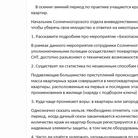
В осенне-зимний период по практике учащаются кра
квартир.
Начальник Солнечногорского отдела вневедомственно
чтобы уберечь свое имущество и ответил на некоторы
1. Расскажите подробнее про мероприятие «Безопасн
В рамках данного мероприятия сотрудники Солнечног
уполномоченными полиции осуществляют поквартирны
СНТ, доступно разъясняют о технических возможностя
2. Существует ли статистика по незаконным способа
Подавляющее большинство преступлений происходит 
масса квартирных краж совершается в многоквартирн
квартиры, расположенные на первых и последних этаж
проникновения в жилище (наряду с подбором ключа) я
3. Куда чаще проникают воры: в квартиры или загоро
Однозначно сказать нельзя. Необходимо отметить «с
период, когда дачный сезон заканчивается количество
количество краж из квартир больше регистрируется в
надежные элементы защиты, в том числе оборудованы
4. Часто ли удаётся задержать злоумышленников по г