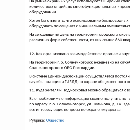
На рынке охранных услуг используются широкий спек
количеством опций, до многофункциональных «премиу
оборудовании.
Хотел бы отметить, что использование беспроводных 
оборудовать помещения с минимальным вмешательств
На сегодняшний день на территории городского округ
различных форм собственности, из них свыше 660 кв
12. Как организовано взаимодействие с органами вну
На территории г. о. Солнечногорск ежедневно на сл
Солнечногорского ОВО Росгвардии.
В системе Единой дислокации осуществляется постоя
службы полиции и ГИБДД по охране общественного по
11. Куда жителям Подмосковья можно обращаться с во
Всю необходимую информацию можно получить по те
по адресу: г. о. Солнечногорск, ул. Тельнова, д. 14.
все интересующие вопросы по охране имущества.
Рубрика:
Общество