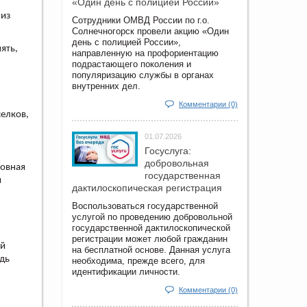
«Один день с полицией России»
 из
Сотрудники ОМВД России по г.о.
Солнечногорск провели акцию «Один
день с полицией России»,
ять,
направленную на профориентацию
подрастающего поколения и
популяризацию службы в органах
внутренних дел.
Комментарии (0)
елков,
01.07.2026
Госуслуга:
добровольная
новная
государственная
я
дактилоскопическая регистрация
Воспользоваться государственной
услугой по проведению добровольной
государственной дактилоскопической
регистрации может любой гражданин
ий
на бесплатной основе. Данная услуга
едь
необходима, прежде всего, для
идентификации личности.
Комментарии (0)