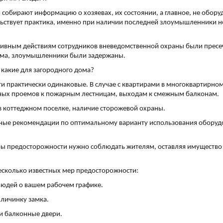
 собирают информацию о хозяевах, их состоянии, а главное, не обору
ьствует практика, именно при наличии последней злоумышленники н
ативным действиям сотрудников вневедомственной охраны были прес
дома, злоумышленники были задержаны.
 какие для загородного дома?
и практически одинаковые. В случае с квартирами в многоквартирно
онных проемов к пожарным лестницам, выходам к смежным балконам.
в коттеджном поселке, наличие сторожевой охраны.
ные рекомендации по оптимальному варианту использования оборуд
еры предосторожности нужно соблюдать жителям, оставляя имущество
несколько известных мер предосторожности:
 людей о вашем рабочем графике.
 личинку замка.
 и балконные двери.