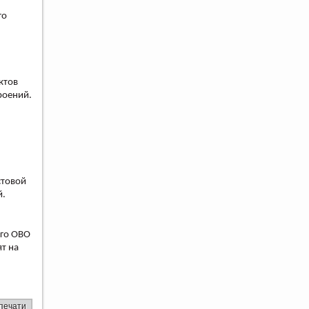
го
ктов
роений.
стовой
й.
ого ОВО
ят на
печати