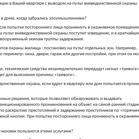
ации в Вашей квартире с выводом на пульт вневедомственной охраны
ся в доме, когда забрались злоумышленники?
исле попытке постороннего лица проникнуть в охраняемое помещение
а пульт вневедомственной охраны поступит извещение, и в кратчайше
т вооруженный экипаж группы задержания.
тов охраны жилища - постановку на пульт отдельных зон. Например,
ко периметр: окна, двери; гараж или другие постройки, при этом он м
, технические средства незамедлительно передадут сигнал «тревога»
дет для выяснения причины «тревоги».
домственная охрана, если вдруг в квартиру или дом попытается прон
анные решения, которые позволяют обнаруживать и выдавать
санкционированного проникновения на объект на самой ранней стади
 по раскрытию преступлений и задержанию преступников по «горячим
ожной кнопки. При попытке постороннего лица проникнуть в охраняем
о человек пользуется этими услугами?