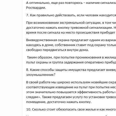
А оптимально, еще раз повторюсь – наличие сигнализ
Росгвардии.
7. Как правильно действовать, если человек находит
При возникновении экстремальной ситуации, в том ч
достаточно нажать кнопку тревожной сигнализации. Н
время после сигнала на место происшествия прибуде
Вневедомственная охрана предлагает одним из вариан
находясь в доме, собственник ставит под охрану толь
свободно передвигаться внутри дома.
Таким образом, при попытке проникновения в жилище
пульт охраны и группа задержания оперативно прибу
8. Какие способы защиты имущества предлагает вневе
злоумышленник?
В своей работе мы широко используем новейшие охр
соответствующее извещение на пульт при попытке не
этом значительно повышается эффективность работы
следам». Также предлагаем услугу по установке трев
помещение, достаточно нажать кнопку.
10. Сколько стоит обезопасить свое жилье и как мног