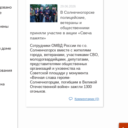
29.06.2026
довано
В Солнечногорске
е
полицейские,
ветераны и
ечены
общественники
приняли участие в акции «Свеча
памяти»
Сотрудники ОМВД России по г.о.
м доме
Солненчогорск вместе с жителями
города, ветеранами, участниками СВО,
молодогвардейцами, депутатами,
представителями общественных
организаций и уховенства на
ования
Советской площади у монумента
«Вечная слава героям-
Солнечногорцам, погибшим в Великой
 на
Отечественной войне» зажгли 1300
огоньков.
Комментарии (0)