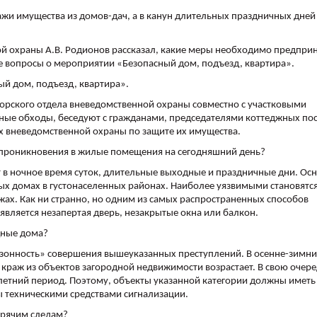
жи имущества из домов-дач, а в канун длительных праздничных дней
й охраны А.В. Родионов рассказал, какие меры необходимо предприн
е вопросы о мероприятии «Безопасный дом, подъезд, квартира».
ый дом, подъезд, квартира».
орского отдела вневедомственной охраны совместно с участковыми
е обходы, беседуют с гражданами, председателями коттеджных пос
х вневедомственной охраны по защите их имущества.
м проникновения в жилые помещения на сегодняшний день?
в ночное время суток, длительные выходные и праздничные дни. Ос
ых домах в густонаселенных районах. Наиболее уязвимыми становятс
ах. Как ни странно, но одним из самых распространенных способов
вляется незапертая дверь, незакрытые окна или балкон.
дные дома?
езонность» совершения вышеуказанных преступлений. В осенне-зимн
 краж из объектов загородной недвижимости возрастает. В свою очер
 летний период. Поэтому, объекты указанной категории должны иметь
 техническими средствами сигнализации.
орячим следам?