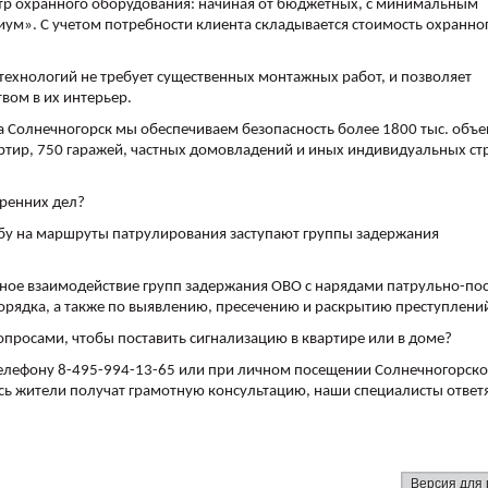
тр охранного оборудования: начиная от бюджетных, с минимальным
м». С учетом потребности клиента складывается стоимость охранно
технологий не требует существенных монтажных работ, и позволяет
ом в их интерьер.
а Солнечногорск мы обеспечиваем безопасность более 1800 тыс. объе
артир, 750 гаражей, частных домовладений и иных индивидуальных ст
тренних дел?
ужбу на маршруты патрулирования заступают группы задержания
нное взаимодействие групп задержания ОВО с нарядами патрульно-по
рядка, а также по выявлению, пресечению и раскрытию преступлени
просами, чтобы поставить сигнализацию в квартире или в доме?
лефону 8-495-994-13-65 или при личном посещении Солнечногорск
 Здесь жители получат грамотную консультацию, наши специалисты ответ
Версия для 