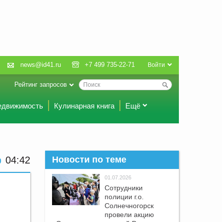
news@id41.ru
+7 499 735-22-71
Войти
Рейтинг запросов
едвижимость
Кулинарная книга
Ещё
04:42
Новости по теме
01.07.2026
Сотрудники
полиции г.о.
Солнечногорск
провели акцию