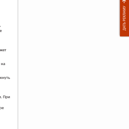
,
е
ожет
 на
икнуть
и. При
ое