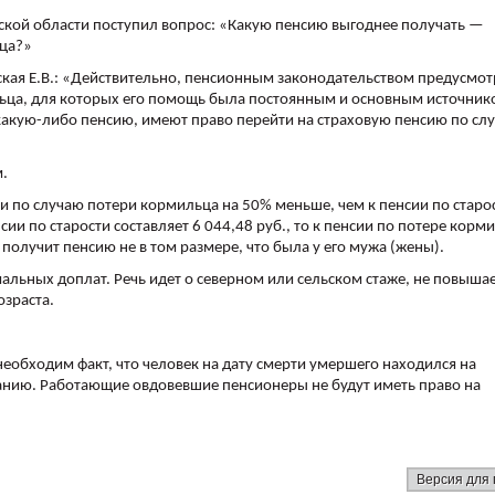
ской области поступил вопрос: «Какую пенсию выгоднее получать —
ьца?»
ская Е.В.: «Действительно, пенсионным законодательством предусмот
ьца, для которых его помощь была постоянным и основным источник
 какую-либо пенсию, имеют право перейти на страховую пенсию по сл
м.
и по случаю потери кормильца на 50% меньше, чем к пенсии по старо
сии по старости составляет 6 044,48 руб., то к пенсии по потере корм
получит пенсию не в том размере, что была у его мужа (жены).
иальных доплат. Речь идет о северном или сельском стаже, не повышае
озраста.
еобходим факт, что человек на дату смерти умершего находился на
ванию. Работающие овдовевшие пенсионеры не будут иметь право на
Версия для 