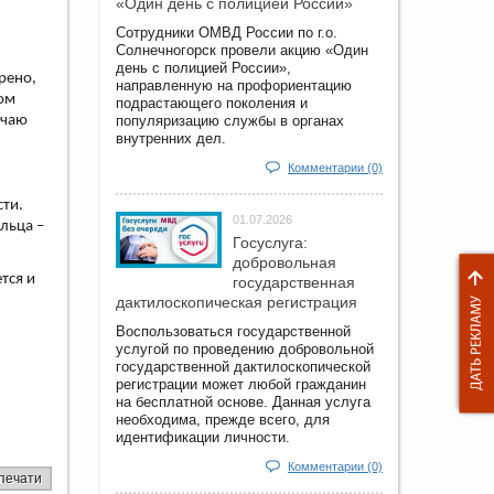
«Один день с полицией России»
Сотрудники ОМВД России по г.о.
Солнечногорск провели акцию «Один
день с полицией России»,
рено,
направленную на профориентацию
ом
подрастающего поколения и
учаю
популяризацию службы в органах
внутренних дел.
Комментарии (0)
сти.
01.07.2026
ильца –
Госуслуга:
добровольная
тся и
государственная
дактилоскопическая регистрация
Воспользоваться государственной
услугой по проведению добровольной
государственной дактилоскопической
регистрации может любой гражданин
на бесплатной основе. Данная услуга
необходима, прежде всего, для
идентификации личности.
Комментарии (0)
печати