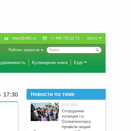
news@id41.ru
+7 499 735-22-71
Войти
Рейтинг запросов
едвижимость
Кулинарная книга
Ещё
17:30
Новости по теме
01.07.2026
Сотрудники
полиции г.о.
Солнечногорск
провели акцию