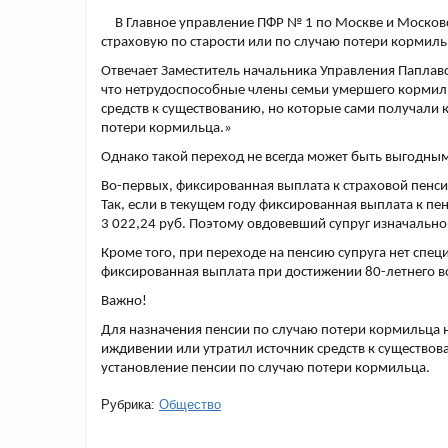
В Главное управление ПФР № 1 по Москве и Москов
страховую по старости или по случаю потери кормил
Отвечает Заместитель начальника Управления Паплав
что нетрудоспособные члены семьи умершего кормил
средств к существованию, но которые сами получали
потери кормильца.»
Однако такой переход не всегда может быть выгодны
Во-первых, фиксированная выплата к страховой пенси
Так, если в текущем году фиксированная выплата к пен
3 022,24 руб. Поэтому овдовевший супруг изначально 
Кроме того, при переходе на пенсию супруга нет спец
фиксированная выплата при достижении 80-летнего в
Важно!
Для назначения пенсии по случаю потери кормильца н
иждивении или утратил источник средств к существо
установление пенсии по случаю потери кормильца.
Рубрика:
Общество