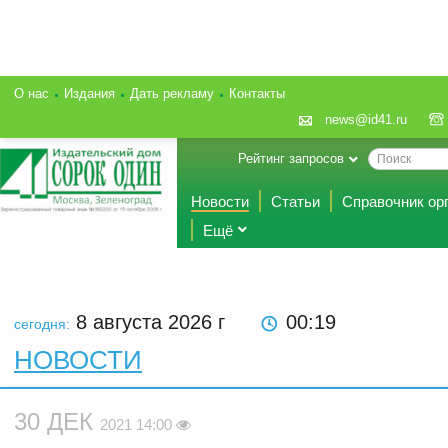
О нас
Издания
Дать рекламу
Контакты
news@id41.ru
Рейтинг запросов
Новости
Статьи
Справочник ор
Ещё
8 августа 2026
г
00:19
сегодня:
НОВОСТИ
30 ДЕК
2021 14:00