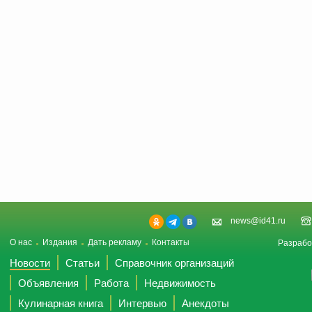
news@id41.ru
О нас
Издания
Дать рекламу
Контакты
Разрабо
Новости
Статьи
Справочник организаций
Объявления
Работа
Недвижимость
Кулинарная книга
Интервью
Анекдоты