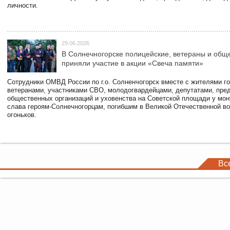
личности.
29.06.2026
В Солнечногорске полицейские, ветераны и общ
приняли участие в акции «Свеча памяти»
Сотрудники ОМВД России по г.о. Солненчогорск вместе с жителями го
ветеранами, участниками СВО, молодогвардейцами, депутатами, пре
общественных организаций и уховенства на Советской площади у мо
слава героям-Солнечногорцам, погибшим в Великой Отечественной во
огоньков.
Вс